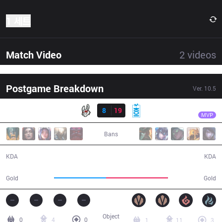
1 세트
Match Video
2
videos
Postgame Breakdown
Ver.
10.5
결과
MKOI
Humanoid
MSF
8
19
MKOI
33:59
MVP
Bans
8 / 19 / 10
19 / 8 / 37
KDA
KDA
55,189
66,109
Gold
Gold
Object
0
4
0
1
11
3