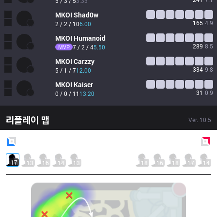
5 / 3 / 5
3.33
MKOI
Shad0w
165
4.9
2 / 2 / 10
6.00
MKOI
Humanoid
289
8.5
MVP
7 / 2 / 4
5.50
MKOI
Carzzy
334
9.8
5 / 1 / 7
12.00
MKOI
Kaiser
31
0.9
0 / 0 / 11
13.20
리플레이 맵
Ver.
10.5
Blue
Side
Red
Side
17
13
16
14
13
18
16
18
17
14