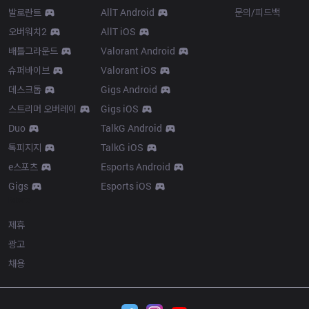
발로란트
AllT Android
문의/피드백
오버워치2
AllT iOS
배틀그라운드
Valorant Android
슈퍼바이브
Valorant iOS
데스크톱
Gigs Android
스트리머 오버레이
Gigs iOS
Duo
TalkG Android
톡피지지
TalkG iOS
e스포츠
Esports Android
Gigs
Esports iOS
More
제휴
광고
채용