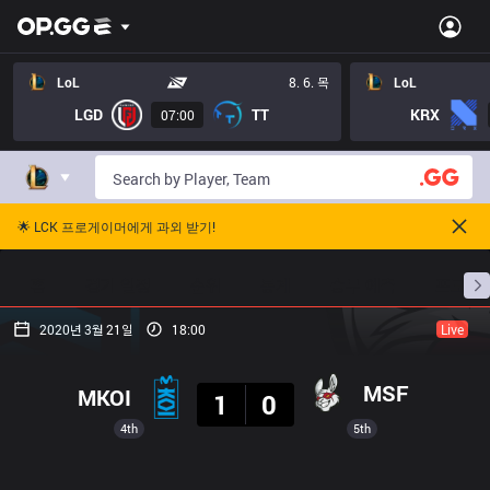
LoL
8. 6. 목
LoL
LGD
TT
KRX
07:00
🌟 LCK 프로게이머에게 과외 받기!
홈
경기 일정
순위
통계
승부 예측
프로빌
2020년 3월 21일
18:00
Live
결과
MSF
MKOI
1
0
4th
5th