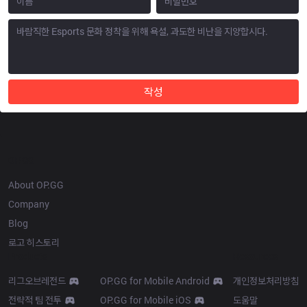
작성
OP.GG
About OP.GG
Company
Blog
로고 히스토리
Products
Resources
리그오브레전드
OP.GG for Mobile Android
개인정보처리방침
전략적 팀 전투
OP.GG for Mobile iOS
도움말