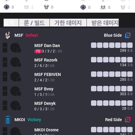
0
2
0
0
0
2
요약
룬 / 빌드
가한 데미지
받은 데미지
MSF
Defeat
Blue
Side
MSF
Dan Dan
299
8.8
3 / 3 / 2
1.66
FB
MSF
Razork
134
3.9
2 / 6 / 2
0.66
MSF
FEBIVEN
285
8.4
2 / 4 / 2
1.00
MSF
Bvoy
303
8.9
1 / 3 / 1
0.66
MSF
Denyk
28
0.8
0 / 3 / 3
1.00
MKOI
Victory
Red
Side
MKOI
Orome
241
7.1