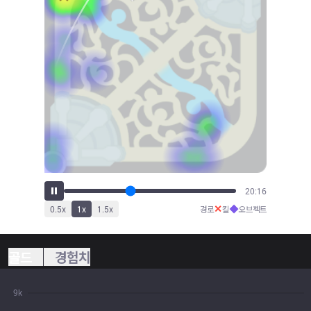
22:24
✕
◆
0.5
x
1
x
1.5
x
경로
킬
오브젝트
골드
경험치
9k