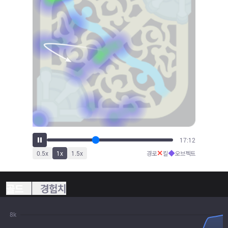
18:56
✕
◆
0.5
x
1
x
1.5
x
경로
킬
오브젝트
골드
경험치
8k