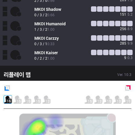
2 / 3 / 0
0.66
MKOI
Shadow
151
5.2
0 / 3 / 2
0.66
MKOI
Humanoid
256
8.9
1 / 3 / 2
1.00
MKOI
Carzzy
285
9.9
0 / 3 / 1
0.33
MKOI
Kaiser
9
0.3
0 / 2 / 2
1.00
리플레이 맵
Ver.
10.3
Blue
Side
Red
Side
16
15
15
15
12
15
12
15
13
11