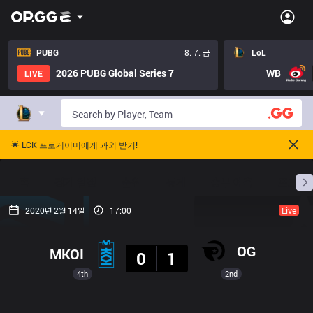
PUBG
8. 7. 금
LoL
2026 PUBG Global Series 7
WB
LIVE
🌟 LCK 프로게이머에게 과외 받기!
홈
경기 일정
순위
통계
승부 예측
프로빌
2020년 2월 14일
17:00
Live
결과
OG
MKOI
0
1
4th
2nd