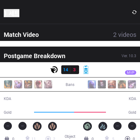
1 세트
Match Video
2
videos
Postgame Breakdown
Ver.
10.3
결과
OG
Xerxe
OG
14
3
MKOI
28:47
MVP
Bans
14 / 3 / 39
3 / 14 / 7
KDA
KDA
56,862
45,686
Gold
Gold
Object
0
11
2
0
5
0