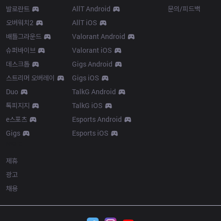
발로란트
AllT Android
문의/피드백
오버워치2
AllT iOS
배틀그라운드
Valorant Android
슈퍼바이브
Valorant iOS
데스크톱
Gigs Android
스트리머 오버레이
Gigs iOS
Duo
TalkG Android
톡피지지
TalkG iOS
e스포츠
Esports Android
Gigs
Esports iOS
More
제휴
광고
채용