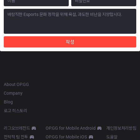
작성
OP.GG
About OP.GG
Company
Blog
로고 히스토리
Products
Resources
리그오브레전드
OP.GG for Mobile Android
개인정보처리방침
전략적 팀 전투
OP.GG for Mobile iOS
도움말