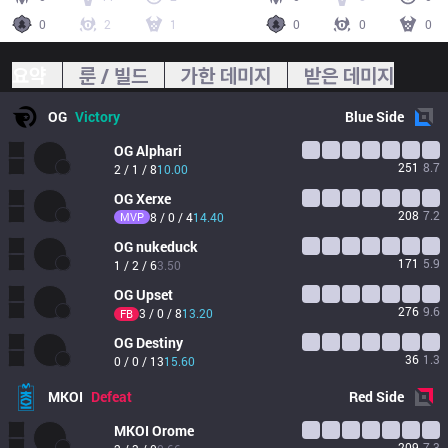
0
2
1
0
0
0
요약
룬 / 빌드
가한 데미지
받은 데미지
OG
Victory
Blue
Side
OG
Alphari
251
8.7
2 / 1 / 8
10.00
OG
Xerxe
208
7.2
MVP
8 / 0 / 4
14.40
OG
nukeduck
171
5.9
1 / 2 / 6
3.50
OG
Upset
276
9.6
3 / 0 / 8
13.20
FB
OG
Destiny
36
1.3
0 / 0 / 13
15.60
MKOI
Defeat
Red
Side
MKOI
Orome
209
7.3