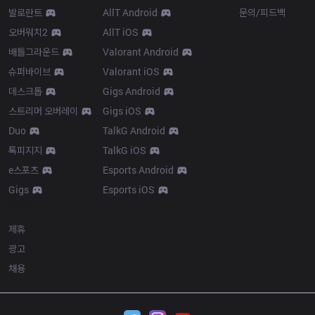
발로란트
AllT Android
문의/피드백
오버워치2
AllT iOS
배틀그라운드
Valorant Android
슈퍼바이브
Valorant iOS
데스크톱
Gigs Android
스트리머 오버레이
Gigs iOS
Duo
TalkG Android
톡피지지
TalkG iOS
e스포츠
Esports Android
Gigs
Esports iOS
More
제휴
광고
채용