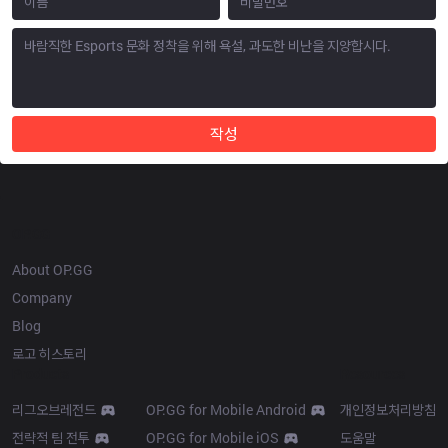
작성
OP.GG
About OP.GG
Company
Blog
로고 히스토리
Products
Resources
리그오브레전드
OP.GG for Mobile Android
개인정보처리방침
전략적 팀 전투
OP.GG for Mobile iOS
도움말