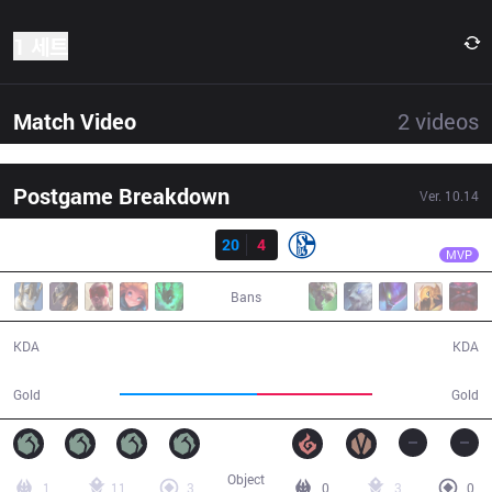
1 세트
Match Video
2
videos
Postgame Breakdown
Ver.
10.14
결과
SK
Crownie
SK
20
4
S04
45:20
MVP
Bans
20 / 4 / 59
4 / 20 / 10
KDA
KDA
86,041
71,736
Gold
Gold
Object
1
11
3
0
3
0