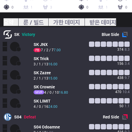
0
1
3
0
1
0
요약
룬 / 빌드
가한 데미지
받은 데미지
SK
Victory
Blue
Side
SK
JNX
374
8.3
7 / 2 / 7
7.00
FB
SK
Trick
156
3.4
3 / 1 / 13
16.00
SK
Zazee
438
9.7
2 / 1 / 13
15.00
SK
Crownie
470
10.4
MVP
4 / 0 / 10
16.80
SK
LIMIT
50
1.1
4 / 0 / 16
24.00
S04
Defeat
Red
Side
S04
Odoamne
416
9.2