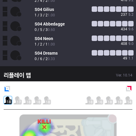
2 / 4 / 2
1.00
S04
Gilius
237
5.2
1 / 3 / 2
1.00
S04
Abbedagge
434
9.6
0 / 5 / 3
0.60
S04
Neon
408
9.0
1 / 2 / 1
1.00
S04
Dreams
49
1.1
0 / 6 / 2
0.33
리플레이 맵
Ver.
10.14
Blue
Side
Red
Side
18
17
18
18
18
18
16
18
18
14