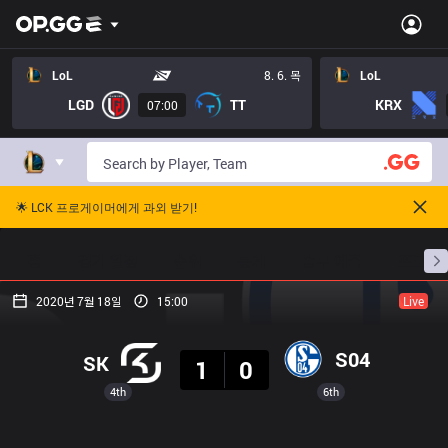
LoL
8. 6. 목
LoL
LGD
TT
KRX
07:00
🌟 LCK 프로게이머에게 과외 받기!
홈
경기 일정
순위
통계
승부 예측
프로빌
2020년 7월 18일
15:00
Live
결과
S04
SK
1
0
4th
6th