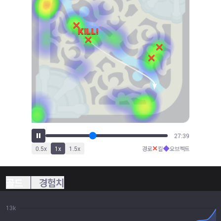
30:26
✕
◆
0.5
x
1
x
1.5
x
경로
킬
오브젝트
골드
경험치
13k