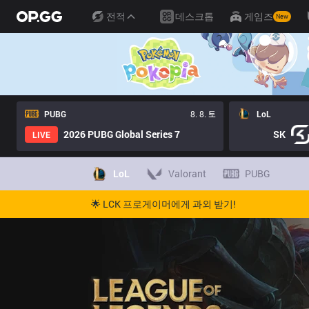
전적
데스크톱
게임즈
New
PUBG
8. 8. 토
LoL
2026 PUBG Global Series 7
SK
LIVE
LoL
Valorant
PUBG
🌟 LCK 프로게이머에게 과외 받기!