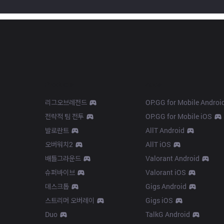
Products
Apps
리그오브레전드
OP.GG for Mobile Androi
전략적 팀 전투
OP.GG for Mobile iOS
발로란트
AllT Android
오버워치2
AllT iOS
배틀그라운드
Valorant Android
슈퍼바이브
Valorant iOS
데스크톱
Gigs Android
스트리머 오버레이
Gigs iOS
Duo
TalkG Android