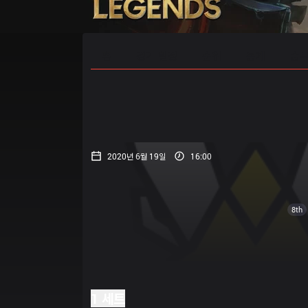
홈
경기 일정
순위
통계
승부
2020년 6월 19일
16:00
8th
1 세트