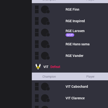
RGE
Finn
RGE
Inspired
RGE
Larssen
MVP
RGE
Hans sama
RGE
Vander
VIT
Defeat
Champion
Player
VIT
Cabochard
VIT
Clarence