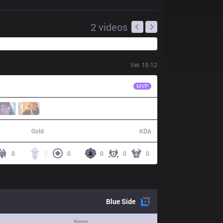
2
videos
Ver.
10.12
RGE
Larssen
MVP
48,390
6 / 12 / 9
Gold
KDA
0
2
0
0
0
0
Blue
Side
Items