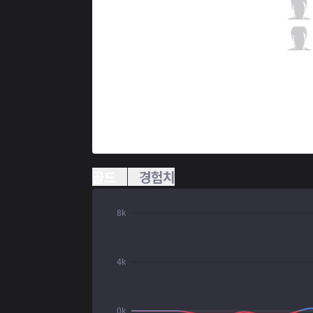
RGE
Hans sama
3 / 2 / 7
RGE
Vander
1 / 0 / 7
골드
경험치
8k
4k
0k