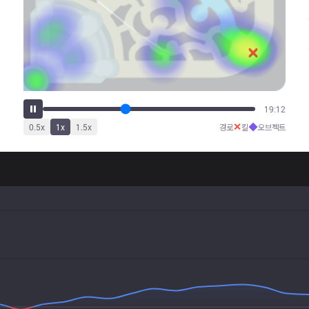
24:07
✕
◆
0.5
x
1
x
1.5
x
경로
킬
오브젝트