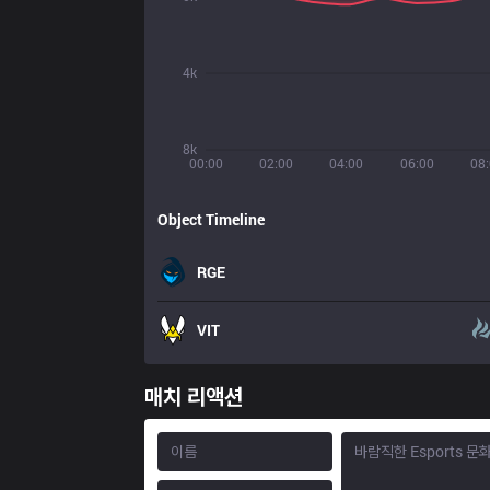
4k
8k
00:00
02:00
04:00
06:00
08
Object Timeline
RGE
VIT
매치 리액션