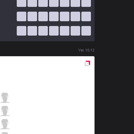
Ver.
10.12
Red
Side
VIT
Cabochard
2 / 2 / 2
VIT
Clarence
1 / 3 / 2
VIT
Milica
1 / 1 / 0