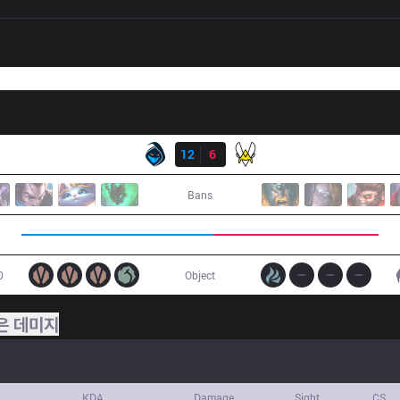
결과
RGE
12
6
VIT
Bans
0
Object
은 데미지
KDA
Damage
Sight
CS