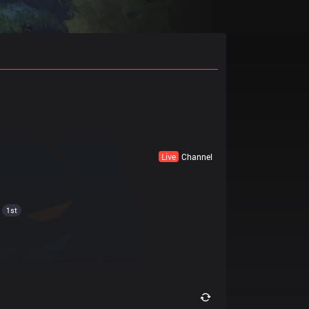
Live
Channel
1st