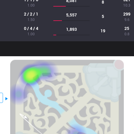
8,081
8
1.00
10.3
2 / 2 / 1
299
5,557
5
1.50
9.6
0 / 4 / 4
25
1,893
19
1.00
0.8