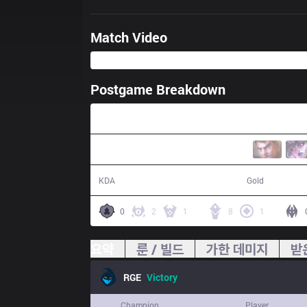
Match Video
Postgame Breakdown
31:09
12 / 6 / 33
56,418
KDA
Gold
0
2
1
8
1
요약
룬 / 빌드
가한 데미지
받
RGE
Victory
Champion
Player