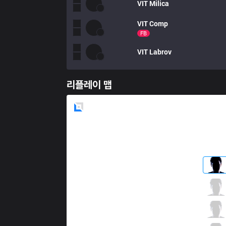
VIT
Milica
VIT
Comp
FB
VIT
Labrov
리플레이 맵
Blue
Side
RGE
Finn
3 / 3 / 7
RGE
Inspired
0 / 1 / 8
RGE
Larssen
5 / 0 / 4