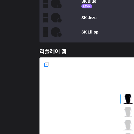
SK
Blue
MVP
SK
Jezu
SK
Lilipp
리플레이 맵
Blue
Side
FNC
Adam
2 / 3 / 6
FNC
Bwipo
6 / 3 / 6
FNC
Nisqy
4 / 7 / 6