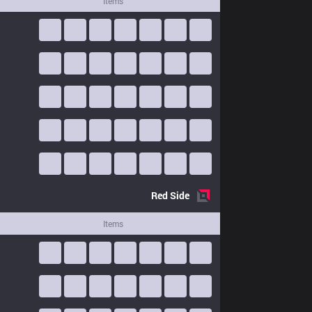
Items
Red
Side
Items