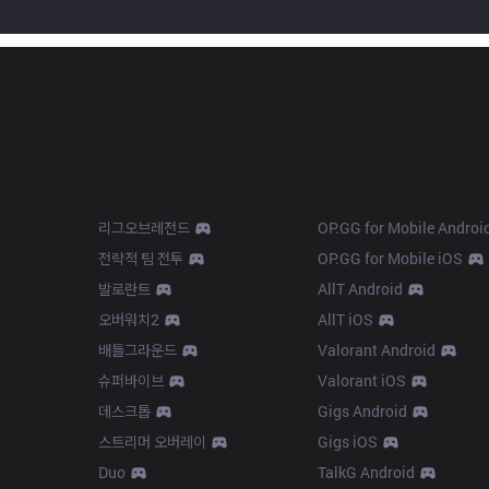
Products
Apps
리그오브레전드
OP.GG for Mobile Androi
전략적 팀 전투
OP.GG for Mobile iOS
발로란트
AllT Android
오버워치2
AllT iOS
배틀그라운드
Valorant Android
슈퍼바이브
Valorant iOS
데스크톱
Gigs Android
스트리머 오버레이
Gigs iOS
Duo
TalkG Android