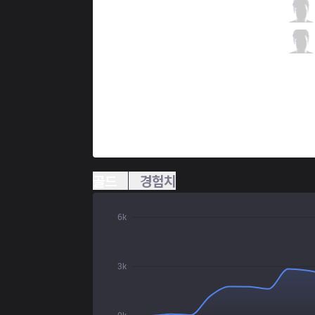
FNC
Upset
4 / 2 / 3
FNC
Hylissang
0 / 6 / 6
골드
경험치
6k
3k