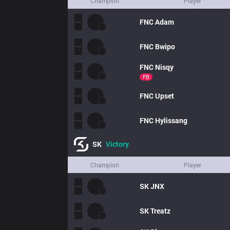
Champion
Player
FNC
Adam
FNC
Bwipo
FNC
Nisqy
FB
FNC
Upset
FNC
Hylissang
SK
Victory
Champion
Player
SK
JNX
SK
Treatz