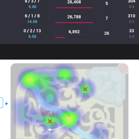
8 / 3 / 7
304
26,408
5
5.00
8.4
6 / 1 / 8
310
26,788
7
14.00
8.5
0 / 2 / 13
33
6,892
26
6.50
0.9