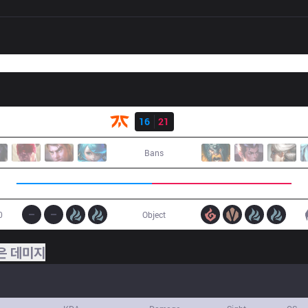
결과
FNC
16
21
SK
Bans
0
Object
은 데미지