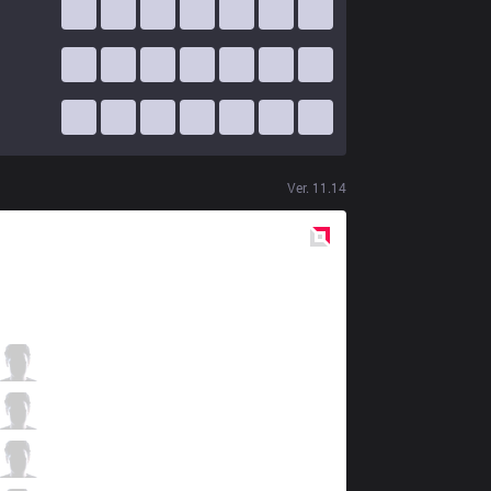
Ver.
11.14
Red
Side
SK
JNX
5 / 5 / 4
SK
Treatz
2 / 5 / 8
SK
Blue
8 / 3 / 7