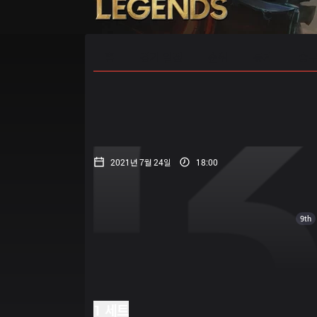
홈
경기 일정
순위
통계
승부
2021년 7월 24일
18:00
9th
1 세트