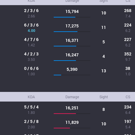
KDA
Damage
Sight
CS
2 / 3 / 6
268
15,794
10
2.66
7.4
6 / 3 / 6
224
17,275
11
4.00
6.2
4 / 7 / 6
227
16,371
5
1.42
6.2
4 / 2 / 3
352
16,247
4
3.50
9.7
0 / 6 / 6
38
5,390
13
1.00
1.0
KDA
Damage
Sight
CS
5 / 5 / 4
234
16,251
8
1.80
6.4
2 / 5 / 8
197
11,829
10
2.00
5.4