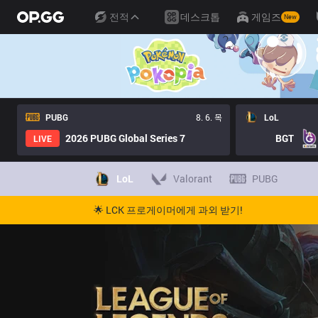
전적
데스크톱
게임즈
New
PUBG
8. 6. 목
LoL
2026 PUBG Global Series 7
BGT
LIVE
LoL
Valorant
PUBG
🌟 LCK 프로게이머에게 과외 받기!