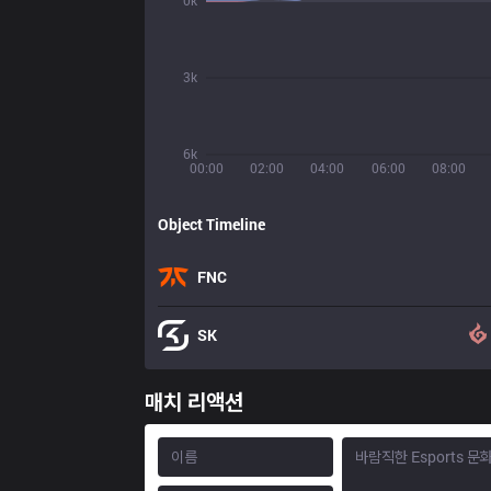
0k
3k
6k
00:00
02:00
04:00
06:00
08:00
Object Timeline
FNC
SK
매치 리액션