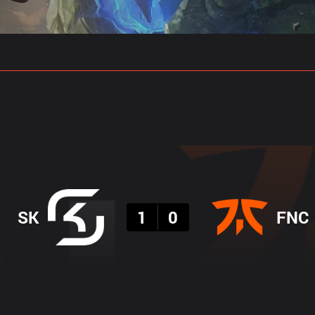
 예측
프로빌드
결과
SK
1
0
FNC