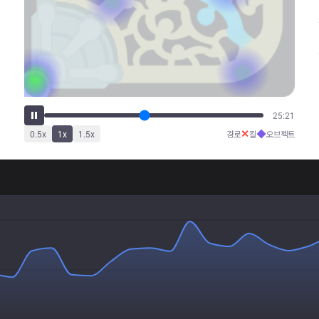
30:07
✕
◆
0.5
x
1
x
1.5
x
경로
킬
오브젝트