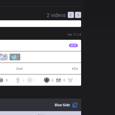
2
videos
Ver.
11.14
SK
Blue
MVP
65,833
21 / 16 / 40
Gold
KDA
0
8
1
0
0
1
Blue
Side