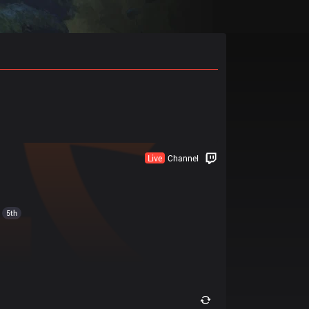
Live
Channel
5th