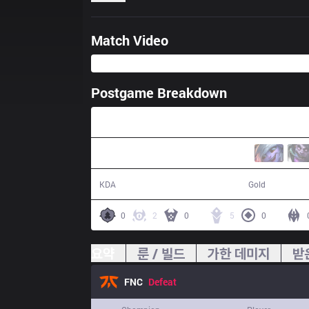
Match Video
Postgame Breakdown
36:21
16 / 21 / 27
63,610
KDA
Gold
0
2
0
5
0
요약
룬 / 빌드
가한 데미지
받
FNC
Defeat