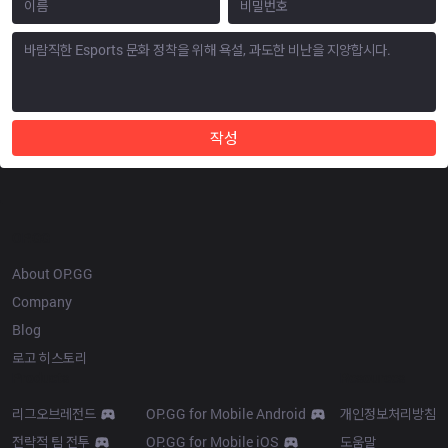
작성
OP.GG
About OP.GG
Company
Blog
로고 히스토리
Products
Resources
리그오브레전드
OP.GG for Mobile Android
개인정보처리방침
전략적 팀 전투
OP.GG for Mobile iOS
도움말