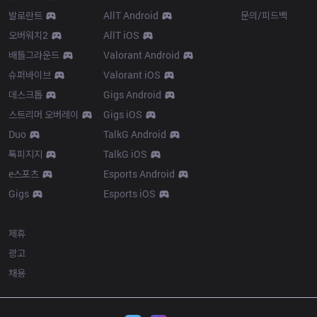
발로란트
AllT Android
문의/피드백
오버워치2
AllT iOS
배틀그라운드
Valorant Android
슈퍼바이브
Valorant iOS
데스크톱
Gigs Android
스트리머 오버레이
Gigs iOS
Duo
TalkG Android
톡피지지
TalkG iOS
e스포츠
Esports Android
Gigs
Esports iOS
More
제휴
광고
채용