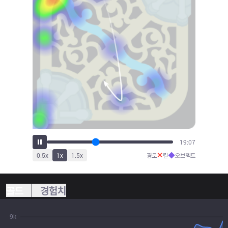
21:07
✕
◆
0.5
x
1
x
1.5
x
경로
킬
오브젝트
골드
경험치
9k