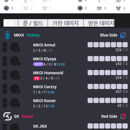
0
10
2
0
1
0
0
2
1
0
0
0
요약
룬 / 빌드
가한 데미지
받은 데미지
MKOI
Victory
Blue
Side
MKOI
Armut
226
7.2
2 / 3 / 8
3.33
MKOI
Elyoya
243
7.8
MVP
6 / 0 / 8
16.80
MKOI
Humanoid
234
7.5
3 / 4 / 9
3.00
FB
MKOI
Carzzy
307
9.8
7 / 0 / 7
16.80
MKOI
Kaiser
42
1.3
2 / 2 / 13
7.50
SK
Defeat
Red
Side
SK
JNX