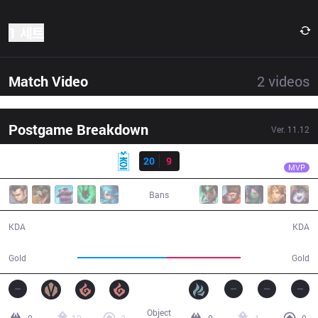
1 세트
Match Video
2
videos
Postgame Breakdown
Ver.
11.12
결과
MKOI
Elyoya
MKOI
20
9
SK
31:15
MVP
Bans
20 / 9 / 45
9 / 20 / 19
KDA
KDA
61,220
51,813
Gold
Gold
Object