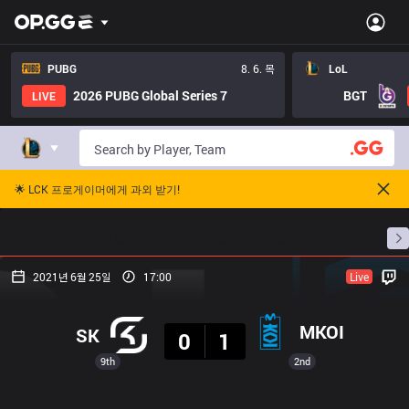
PUBG
8. 6. 목
LoL
2026 PUBG Global Series 7
BGT
LIVE
🌟 LCK 프로게이머에게 과외 받기!
홈
경기 일정
순위
통계
승부 예측
프로빌
2021년 6월 25일
17:00
Live
결과
MKOI
SK
0
1
9th
2nd