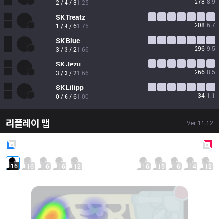
278
8.9
2 / 4 / 3
1.25
SK
Treatz
208
6.7
1 / 4 / 6
1.75
SK
Blue
296
9.5
3 / 3 / 2
1.66
SK
Jezu
266
8.5
3 / 3 / 2
1.66
SK
Lilipp
34
1.1
0 / 6 / 6
1.00
리플레이 맵
Ver.
11.12
Blue
Side
Red
Side
16
16
16
16
12
16
15
16
14
12