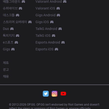
배틀그라운드
Valorant Android
슈퍼바이브
Valorant iOS
데스크톱
Gigs Android
스트리머 오버레이
Gigs iOS
Duo
TalkG Android
톡피지지
TalkG iOS
e스포츠
Esports Android
Gigs
Esports iOS
More
제휴
광고
채용
© 2012-
2026
 OP.GG. OP.GG isn’t endorsed by Riot Games and doesn’t 
reflect the views or opinions of Riot Games or anyone officially 