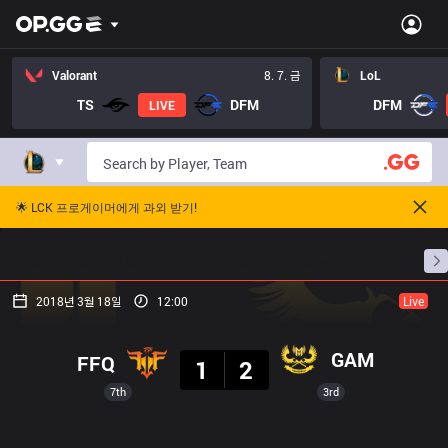
Valorant
8. 7. 금
LoL
TS
DFM
DFM
LIVE
🌟 LCK 프로게이머에게 과외 받기!
홈
경기 일정
순위
통계
승부 예측
프로빌
2018년 3월 18일
12:00
Live
결과
GAM
FFQ
1
2
7th
3rd