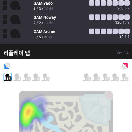
GAM
Yado
260
8.7
1 / 3 / 1
0.66
GAM
Noway
326
10.9
2 / 2 / 1
1.50
GAM
Archie
34
1.1
0 / 5 / 3
0.60
리플레이 맵
Ver.
8.4
Blue
Side
Red
Side
16
14
16
15
13
15
13
15
15
12