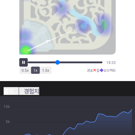
20:13
✕
◆
0.5
x
1
x
1.5
x
경로
킬
오브젝트
골드
경험치
10k
5k