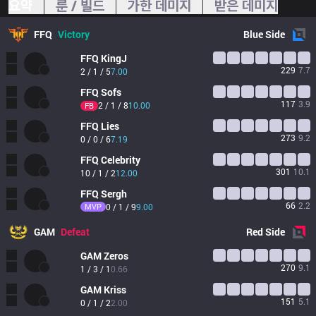
요약
룬 / 빌드
가한 데미지
받은 데미지
FFQ
Victory
Blue
Side
FFQ
KingJ
229
7.7
2 / 1 / 5
7.00
FFQ
Sofs
117
3.9
2 / 1 / 8
10.00
FB
FFQ
Lies
273
9.2
0 / 0 / 6
7.19
FFQ
Celebrity
301
10.1
10 / 1 / 2
12.00
FFQ
Sergh
66
2.2
MVP
0 / 1 / 9
9.00
GAM
Defeat
Red
Side
GAM
Zeros
270
9.1
1 / 3 / 1
0.66
GAM
Kriss
151
5.1
0 / 1 / 2
2.00