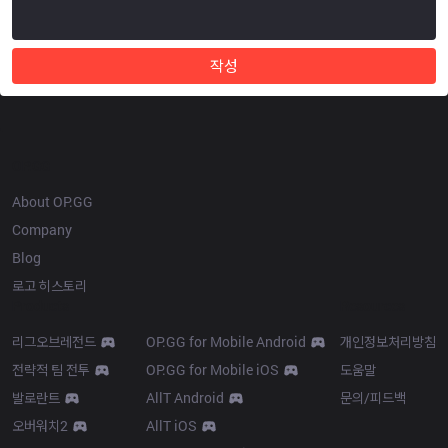
작성
OP.GG
About OP.GG
Company
Blog
로고 히스토리
Products
Resources
리그오브레전드
OP.GG for Mobile Android
개인정보처리방침
전략적 팀 전투
OP.GG for Mobile iOS
도움말
발로란트
AllT Android
문의/피드백
오버워치2
AllT iOS