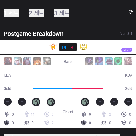
1 세트
2 세트
3 세트
Postgame Breakdown
Ver.
8.4
결과
FFQ
Sergh
FFQ
14
4
GAM
29:48
MVP
Bans
14 / 4 / 30
4 / 14 / 8
KDA
KDA
59,633
47,918
Gold
Gold
Object
0
11
3
0
2
0
0
0
2
0
0
0