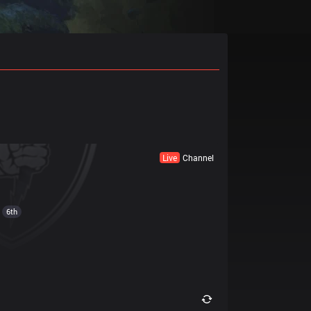
Live
Channel
6th