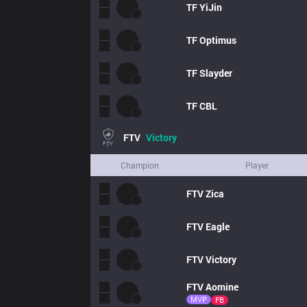
TF
YiJin
TF
Optimus
TF
Slayder
TF
CBL
FTV
Victory
Champion
Player
FTV
Zica
FTV
Eagle
FTV
Victory
FTV
Aomine
MVP
FB