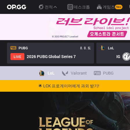
전적
데스크톱
게임즈
New
PUBG
8. 8. 토
LoL
2026 PUBG Global Series 7
IG
LIVE
LoL
Valorant
PUBG
🌟 LCK 프로게이머에게 과외 받기!