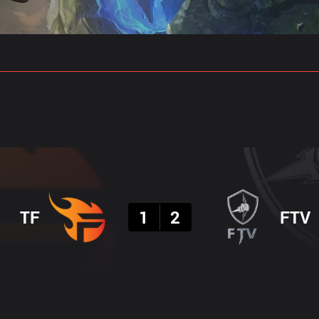
 예측
프로빌드
결과
TF
1
2
FTV