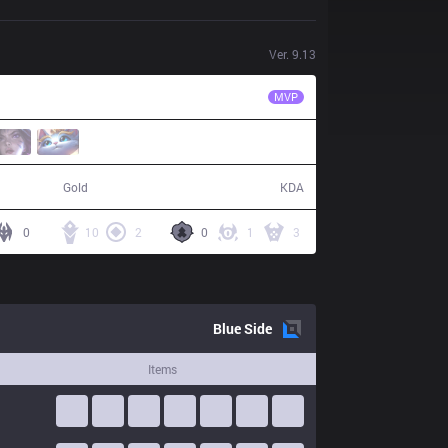
Ver.
9.13
FTV
Aomine
MVP
79,896
18 / 8 / 44
Gold
KDA
0
10
2
0
1
3
Blue
Side
Items