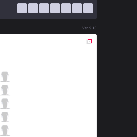
Ver.
9.13
Red
Side
FTV
Zica
1 / 0 / 7
FTV
Eagle
2 / 4 / 13
FTV
Victory
2 / 1 / 10
FTV
Aomine
12 / 1 / 3
FTV
Bie
1 / 2 / 11