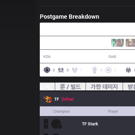
Postgame Breakdown
40:40
8 / 18 / 10
70,840
KDA
Gold
0
0
1
6
1
요약
룬 / 빌드
가한 데미지
받
TF
Defeat
Champion
Player
TF
Stark