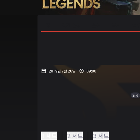
홈
경기 일정
순위
통계
승부
2019년 7월 26일
09:00
2nd
1 세트
2 세트
3 세트