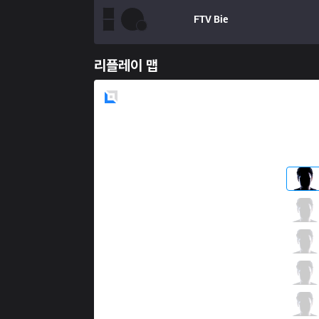
FTV
Bie
리플레이 맵
Blue
Side
TF
Stark
2 / 1 / 1
TF
YiJin
1 / 6 / 2
TF
Optimus
1 / 5 / 3
TF
Slayder
4 / 3 / 1
TF
CBL
0 / 3 / 3