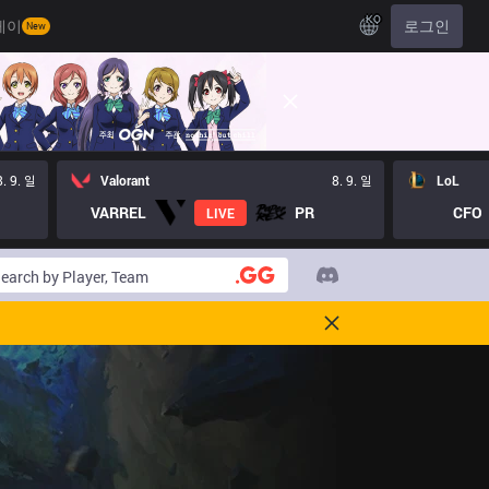
KO
레이
로그인
New
8. 9. 일
Valorant
8. 9. 일
LoL
VARREL
PR
CFO
LIVE