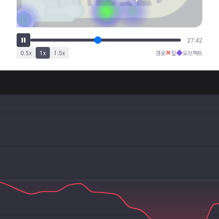
33:11
✕
◆
0.5
x
1
x
1.5
x
경로
킬
오브젝트