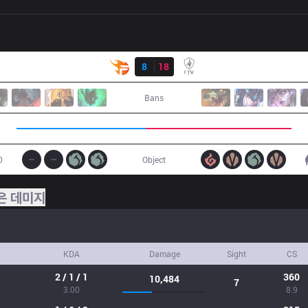
결과
TF
8
18
FTV
Bans
0
Object
은 데미지
KDA
Damage
Sight
CS
2 / 1 / 1
360
10,484
7
3.00
8.9