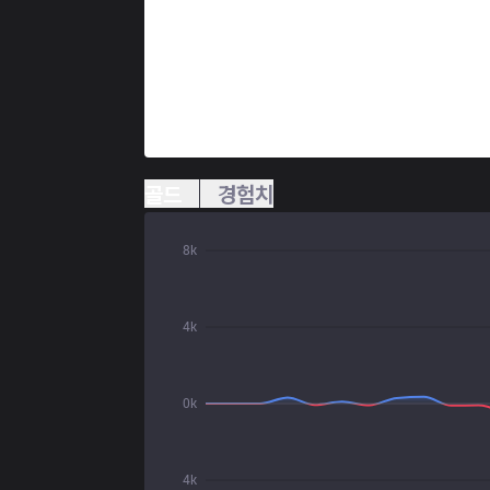
골드
경험치
8k
4k
0k
4k