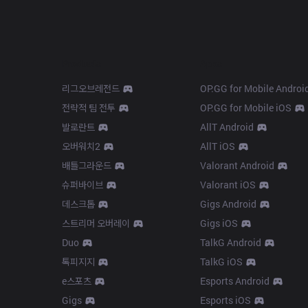
Products
Apps
리그오브레전드
OP.GG for Mobile Androi
전략적 팀 전투
OP.GG for Mobile iOS
발로란트
AllT Android
오버워치2
AllT iOS
배틀그라운드
Valorant Android
슈퍼바이브
Valorant iOS
데스크톱
Gigs Android
스트리머 오버레이
Gigs iOS
Duo
TalkG Android
톡피지지
TalkG iOS
e스포츠
Esports Android
Gigs
Esports iOS