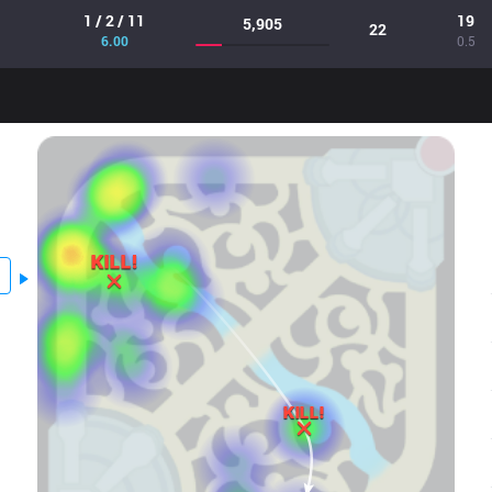
1 / 2 / 11
19
5,905
22
6.00
0.5