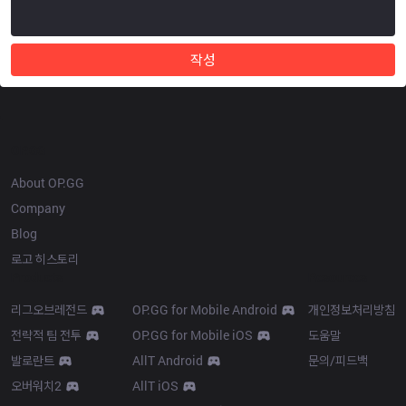
작성
OP.GG
About OP.GG
Company
Blog
로고 히스토리
Products
Resources
리그오브레전드
OP.GG for Mobile Android
개인정보처리방침
전략적 팀 전투
OP.GG for Mobile iOS
도움말
발로란트
AllT Android
문의/피드백
오버워치2
AllT iOS