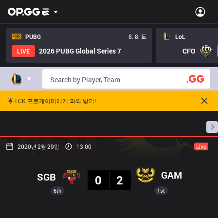
PUBG
8. 8. 토
LoL
2026 PUBG Global Series 7
CFO
LIVE
🌟 LCK 프로게이머에게 과외 받기!
홈
경기 일정
순위
통계
승부 예측
프로빌
2020년 2월 29일
13:00
Live
결과
GAM
SGB
0
2
6th
1st