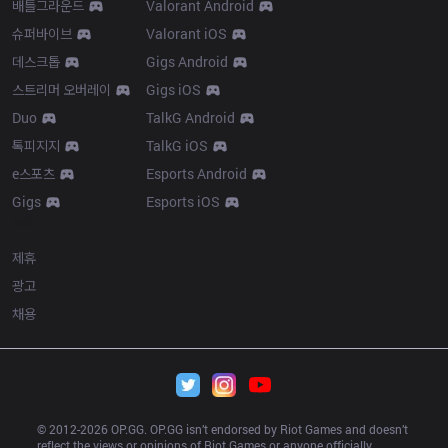
배틀그라운드
Valorant Android
슈퍼바이브
Valorant iOS
데스크톱
Gigs Android
스트리머 오버레이
Gigs iOS
Duo
TalkG Android
톡피지지
TalkG iOS
e스포츠
Esports Android
Gigs
Esports iOS
More
제휴
광고
채용
© 2012-
2026
 OP.GG. OP.GG isn’t endorsed by Riot Games and doesn’t 
reflect the views or opinions of Riot Games or anyone officially 