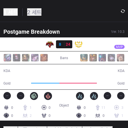
1 세트
2 세트
Postgame Breakdown
Ver.
10.3
결과
GAM
Palette
SGB
8
24
GAM
29:41
MVP
Bans
8 / 24 / 9
24 / 8 / 45
KDA
KDA
45,026
59,772
Gold
Gold
Object
0
1
0
0
11
3
0
2
0
0
0
1