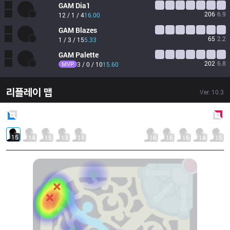
GAM
Dia1
206
6.9
12 / 1 / 4
16.00
GAM
Blazes
65
2.2
1 / 3 / 15
5.33
GAM
Palette
202
6.8
MVP
3 / 0 / 10
15.60
리플레이 맵
Ver.
10.3
Blue
Side
Red
Side
15
14
15
13
11
16
16
16
14
15