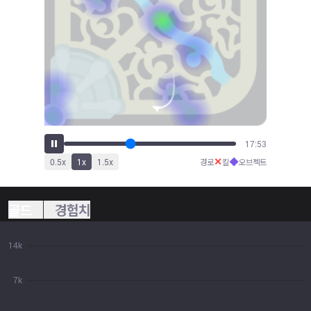
19:45
✕
◆
0.5
x
1
x
1.5
x
경로
킬
오브젝트
골드
경험치
14k
7k