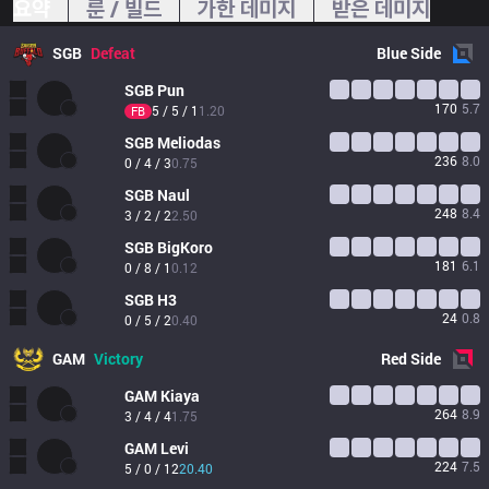
요약
룬 / 빌드
가한 데미지
받은 데미지
SGB
Defeat
Blue
Side
SGB
Pun
170
5.7
5 / 5 / 1
1.20
FB
SGB
Meliodas
236
8.0
0 / 4 / 3
0.75
SGB
Naul
248
8.4
3 / 2 / 2
2.50
SGB
BigKoro
181
6.1
0 / 8 / 1
0.12
SGB
H3
24
0.8
0 / 5 / 2
0.40
GAM
Victory
Red
Side
GAM
Kiaya
264
8.9
3 / 4 / 4
1.75
GAM
Levi
224
7.5
5 / 0 / 12
20.40