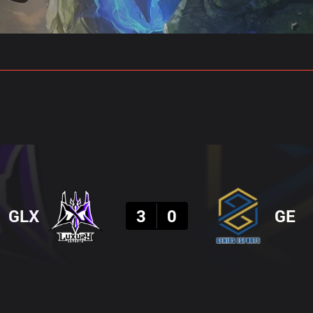
 예측
프로빌드
결과
GLX
3
0
GE