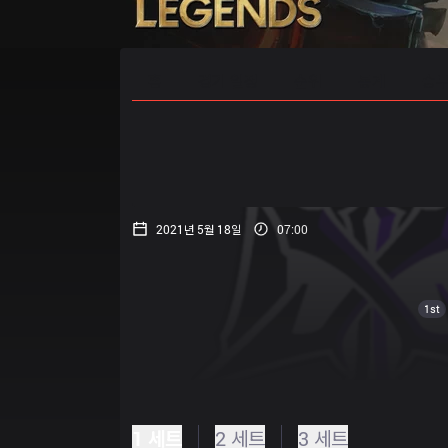
홈
경기 일정
순위
통계
승부
2021년 5월 18일
07:00
1st
1 세트
2 세트
3 세트