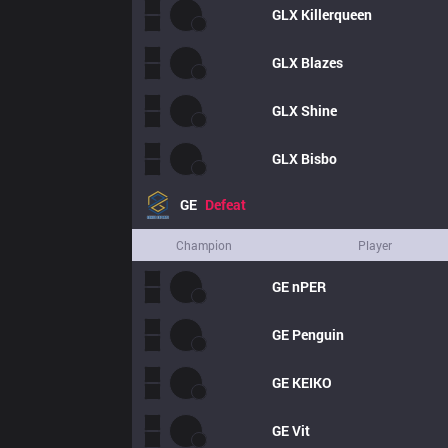
GLX
Killerqueen
GLX
Blazes
GLX
Shine
GLX
Bisbo
GE
Defeat
Champion
Player
GE
nPER
GE
Penguin
GE
KEIKO
GE
Vit