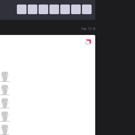
Ver.
11.9
Red
Side
GE
nPER
2 / 4 / 6
GE
Penguin
3 / 4 / 8
GE
KEIKO
2 / 5 / 5
GE
Vit
10 / 3 / 6
GE
H3
0 / 5 / 13