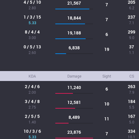
4 / 5 / 10
205
21,567
7
2.80
6.2
1 / 3 / 15
237
18,844
7
5.33
7.1
8 / 4 / 4
299
19,188
6
3.00
9.0
0 / 5 / 13
37
6,838
19
2.60
1.1
KDA
Damage
Sight
CS
2 / 4 / 6
263
11,240
6
2.00
7.9
3 / 4 / 8
184
12,581
10
2.75
5.5
2 / 5 / 5
167
8,489
11
1.40
5.0
10 / 3 / 6
334
23,876
7
5.33
10.1