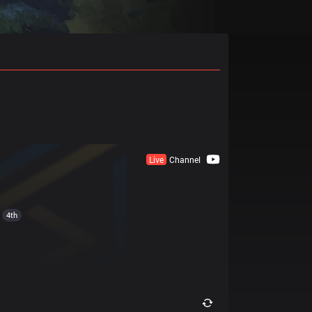
Live
Channel
4th