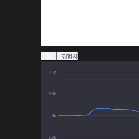
골드
경험치
11k
5.5k
0k
5.5k