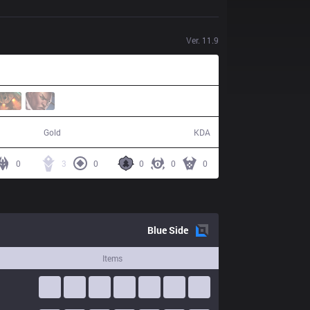
Ver.
11.9
55,642
17 / 21 / 38
Gold
KDA
0
3
0
0
0
0
Blue
Side
Items