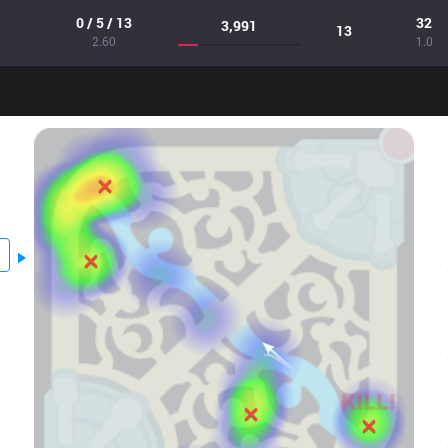
0 / 5 / 13
32
3,991
13
2.60
1.0