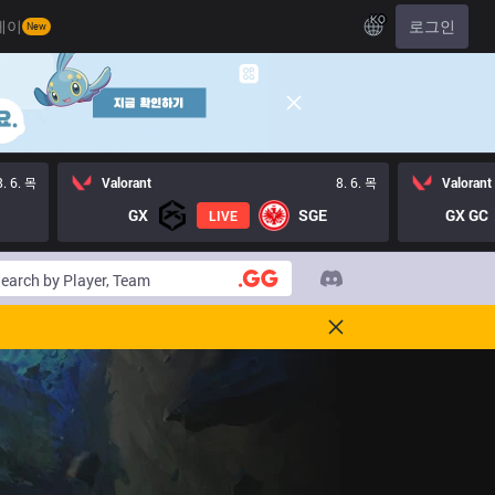
KO
레이
로그인
New
8. 6. 목
Valorant
8. 6. 목
Valorant
GX
SGE
GX GC
LIVE