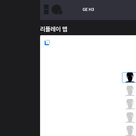
GE
H3
리플레이 맵
Blue
Side
GLX
Coated
8 / 0 / 4
GLX
Killerqueen
4 / 5 / 10
GLX
Blazes
1 / 3 / 15
GLX
Shine
8 / 4 / 4
GLX
Bisbo
0 / 5 / 13