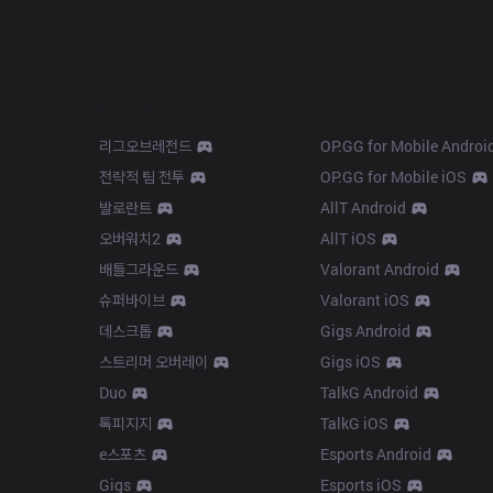
Products
Apps
리그오브레전드
OP.GG for Mobile Androi
전략적 팀 전투
OP.GG for Mobile iOS
발로란트
AllT Android
오버워치2
AllT iOS
배틀그라운드
Valorant Android
슈퍼바이브
Valorant iOS
데스크톱
Gigs Android
스트리머 오버레이
Gigs iOS
Duo
TalkG Android
톡피지지
TalkG iOS
e스포츠
Esports Android
Gigs
Esports iOS