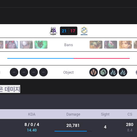
결과
GLX
21
17
GE
Bans
1
Object
은 데미지
KDA
Damage
Sight
CS
8 / 0 / 4
280
20,781
4
14.40
8.4