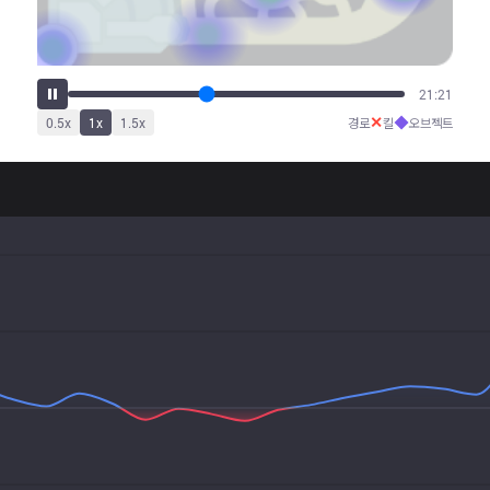
26:26
✕
◆
0.5
x
1
x
1.5
x
경로
킬
오브젝트