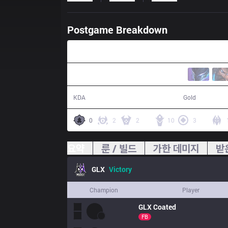
Postgame Breakdown
33:12
21 / 17 / 46
66,175
KDA
Gold
0
2
2
10
3
요약
룬 / 빌드
가한 데미지
받
GLX
Victory
Champion
Player
GLX
Coated
FB