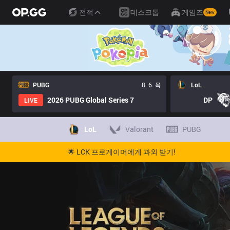
전적
데스크톱
게임즈
New
PUBG
8. 6. 목
LoL
2026 PUBG Global Series 7
DP
LIVE
LoL
Valorant
PUBG
🌟 LCK 프로게이머에게 과외 받기!