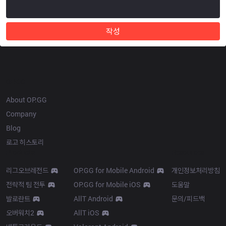
작성
OP.GG
About OP.GG
Company
Blog
로고 히스토리
Products
Resources
리그오브레전드
OP.GG for Mobile Android
개인정보처리방침
전략적 팀 전투
OP.GG for Mobile iOS
도움말
발로란트
AllT Android
문의/피드백
오버워치2
AllT iOS