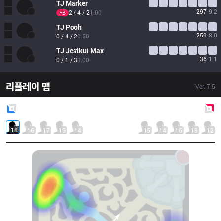
TJ
Marker
297
9.2
2 / 4 / 2
1.00
FB
TJ
Pooh
259
8.0
0 / 4 / 2
0.50
TJ
Jestkui Max
36
1.1
0 / 1 / 3
3.00
리플레이 맵
Ver.
7.5
Blue
Side
Red
Side
18
16
17
16
14
15
14
16
13
12