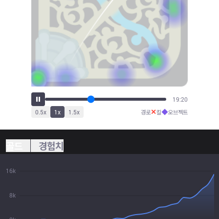
21:34
✕
◆
0.5
x
1
x
1.5
x
경로
킬
오브젝트
골드
경험치
16k
8k