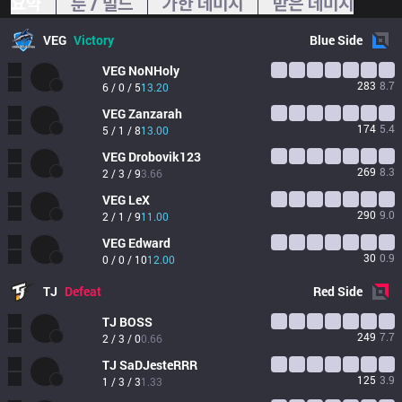
요약
룬 / 빌드
가한 데미지
받은 데미지
VEG
Victory
Blue
Side
VEG
NoNHoly
283
8.7
6 / 0 / 5
13.20
VEG
Zanzarah
174
5.4
5 / 1 / 8
13.00
VEG
Drobovik123
269
8.3
2 / 3 / 9
3.66
VEG
LeX
290
9.0
2 / 1 / 9
11.00
VEG
Edward
30
0.9
0 / 0 / 10
12.00
TJ
Defeat
Red
Side
TJ
BOSS
249
7.7
2 / 3 / 0
0.66
TJ
SaDJesteRRR
125
3.9
1 / 3 / 3
1.33