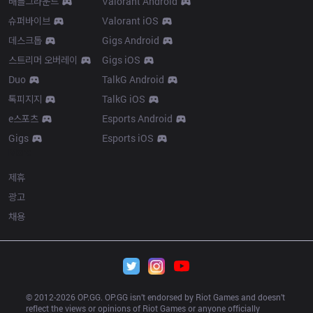
배틀그라운드
Valorant Android
슈퍼바이브
Valorant iOS
데스크톱
Gigs Android
스트리머 오버레이
Gigs iOS
Duo
TalkG Android
톡피지지
TalkG iOS
e스포츠
Esports Android
Gigs
Esports iOS
More
제휴
광고
채용
© 2012-
2026
 OP.GG. OP.GG isn’t endorsed by Riot Games and doesn’t 
reflect the views or opinions of Riot Games or anyone officially 