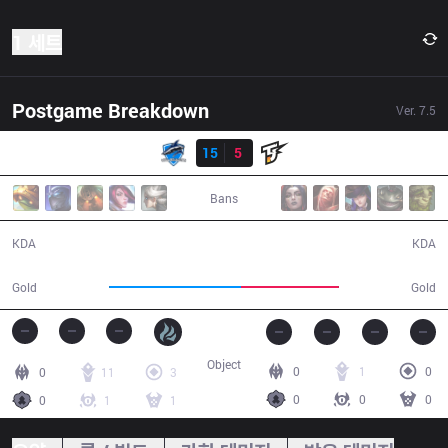
1 세트
Postgame Breakdown
Ver.
7.5
결과
VEG
15
5
TJ
32:21
Bans
15 / 5 / 41
5 / 15 / 10
KDA
KDA
64,434
48,134
Gold
Gold
Object
0
1
0
0
11
3
0
0
0
0
1
1