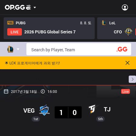
PUBG
8. 8. 토
LoL
2026 PUBG Global Series 7
CFO
LIVE
🌟 LCK 프로게이머에게 과외 받기!
홈
경기 일정
순위
통계
승부 예측
프로빌
2017년 3월 18일
16:00
Live
결과
TJ
VEG
1
0
1st
5th