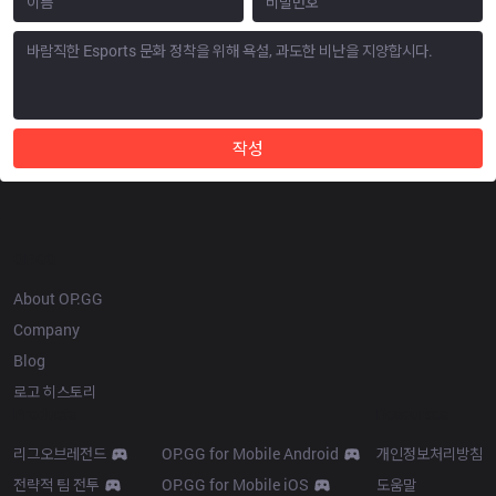
작성
OP.GG
About OP.GG
Company
Blog
로고 히스토리
Products
Resources
리그오브레전드
OP.GG for Mobile Android
개인정보처리방침
전략적 팀 전투
OP.GG for Mobile iOS
도움말