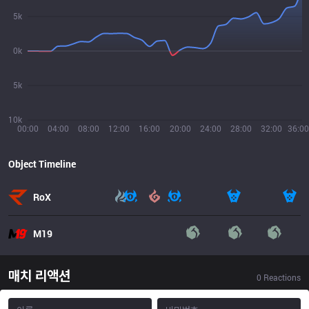
5k
0k
5k
10k
00:00
04:00
08:00
12:00
16:00
20:00
24:00
28:00
32:00
36:00
Object Timeline
RoX
M19
매치 리액션
0
Reactions