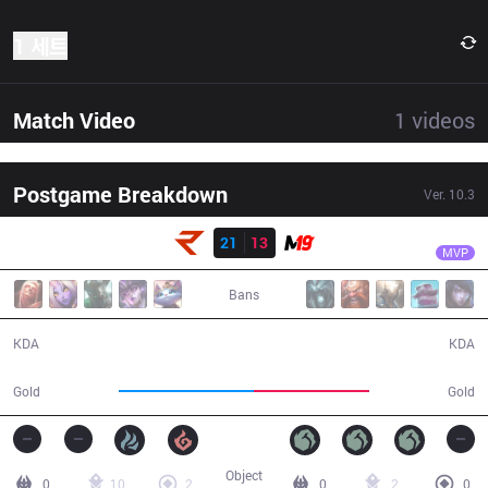
1 세트
Match Video
1
videos
Postgame Breakdown
Ver.
10.3
결과
RoX
Shiganari
RoX
21
13
M19
36:10
MVP
Bans
21 / 13 / 52
13 / 21 / 36
KDA
KDA
66,475
56,647
Gold
Gold
Object
0
10
2
0
2
0