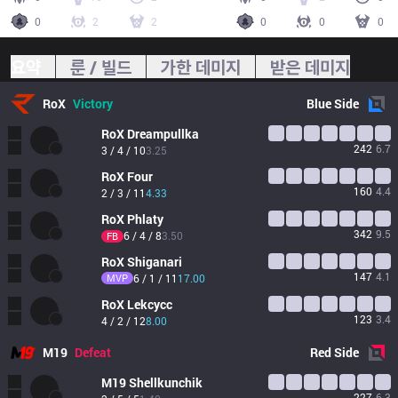
0
2
2
0
0
0
요약
룬 / 빌드
가한 데미지
받은 데미지
RoX
Victory
Blue
Side
RoX
Dreampullka
242
6.7
3 / 4 / 10
3.25
RoX
Four
160
4.4
2 / 3 / 11
4.33
RoX
Phlaty
342
9.5
6 / 4 / 8
3.50
FB
RoX
Shiganari
147
4.1
MVP
6 / 1 / 11
17.00
RoX
Lekcycc
123
3.4
4 / 2 / 12
8.00
M19
Defeat
Red
Side
M19
Shellkunchik
227
6.3