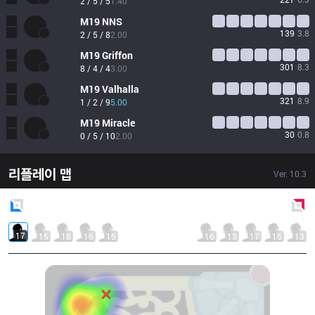
2 / 5 / 5
1.40
M19
NNS
139
3.8
2 / 5 / 8
2.00
M19
Griffon
301
8.3
8 / 4 / 4
3.00
M19
Valhalla
321
8.9
1 / 2 / 9
5.00
M19
Miracle
30
0.8
0 / 5 / 10
2.00
리플레이 맵
Ver.
10.3
Blue
Side
Red
Side
17
15
18
16
15
16
13
17
15
13