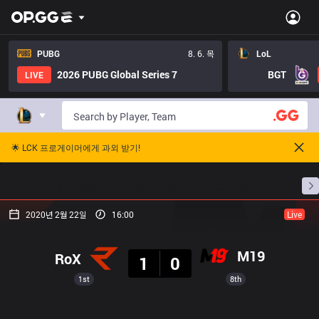
PUBG
8. 6. 목
LoL
2026 PUBG Global Series 7
BGT
LIVE
🌟 LCK 프로게이머에게 과외 받기!
홈
경기 일정
순위
통계
승부 예측
프로빌
2020년 2월 22일
16:00
Live
결과
M19
RoX
1
0
1st
8th