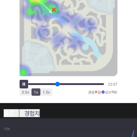
24:26
✕
◆
0.5
x
1
x
1.5
x
경로
킬
오브젝트
골드
경험치
10k