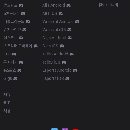
발로란트
AllT Android
문의/피드백
오버워치2
AllT iOS
배틀그라운드
Valorant Android
슈퍼바이브
Valorant iOS
데스크톱
Gigs Android
스트리머 오버레이
Gigs iOS
Duo
TalkG Android
톡피지지
TalkG iOS
e스포츠
Esports Android
Gigs
Esports iOS
More
제휴
광고
채용