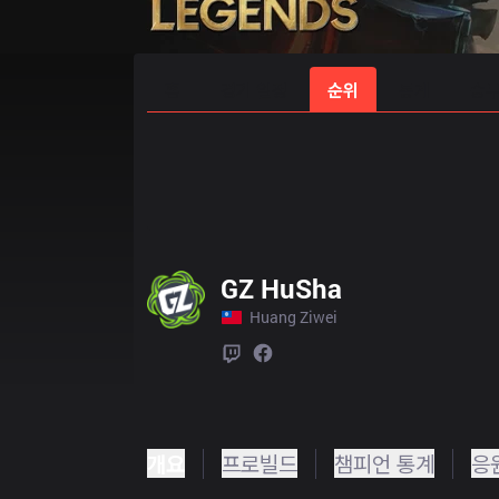
홈
경기 일정
순위
통계
승부
GZ HuSha
Huang Ziwei
개요
프로빌드
챔피언 통계
응