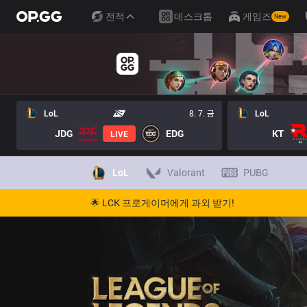
전적
데스크톱
게임즈
New
LoL
8. 7. 금
LoL
JDG
EDG
KT
LIVE
LoL
Valorant
PUBG
🌟 LCK 프로게이머에게 과외 받기!