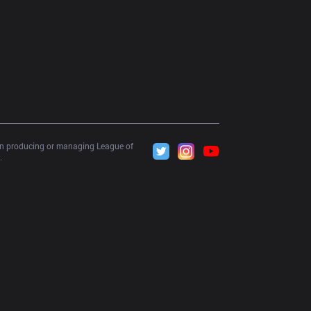
 in producing or managing League of 
.