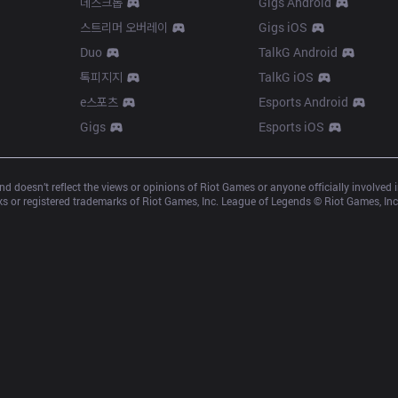
데스크톱
Gigs Android
스트리머 오버레이
Gigs iOS
Duo
TalkG Android
톡피지지
TalkG iOS
e스포츠
Esports Android
Gigs
Esports iOS
d doesn’t reflect the views or opinions of Riot Games or anyone officially involved
 or registered trademarks of Riot Games, Inc. League of Legends © Riot Games, Inc