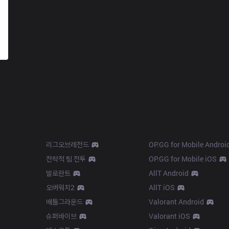
Products
Apps
리그오브레전드
OP.GG for Mobile Androi
전략적 팀 전투
OP.GG for Mobile iOS
발로란트
AllT Android
오버워치2
AllT iOS
배틀그라운드
Valorant Android
슈퍼바이브
Valorant iOS