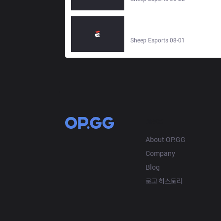
Ground Zero Gaming vs CTBC
Flying Oyster 3–1 | LCP 2026 -
Sheep Esports
Sheep Esports 08-01
OP.GG
About OP.GG
Company
Blog
로고 히스토리