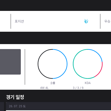
포지션
정글
우승
50.0
%
4.13
승률
KDA
4
W
4
L
3 / 3 / 9
경기 일정
26. 07. 25 토
결과