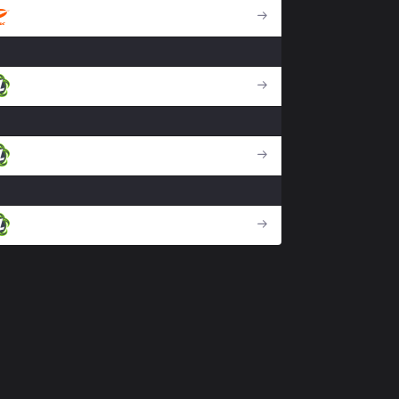
MVK
GZ
GZ
GZ