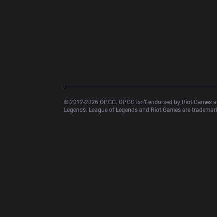
© 2012-
2026
 OP.GG. OP.GG isn’t endorsed by Riot Games an
Legends. League of Legends and Riot Games are trademarks