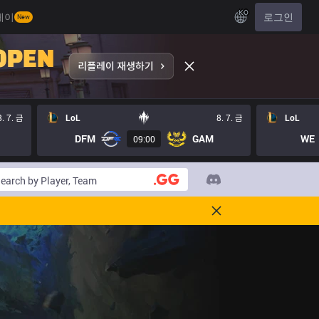
KO
레이
로그인
New
8. 7. 금
LoL
8. 7. 금
LoL
DFM
GAM
WE
09:00