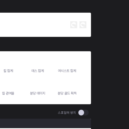
27
23
68
킬 합계
데스 합계
어시스트 합계
76.6%
498.3
394.3
킬 관여율
분당 데미지
분당 골드 획득
Use setting spoiler
스포일러 방지