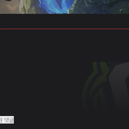
 예측
프로빌드
원 댓글