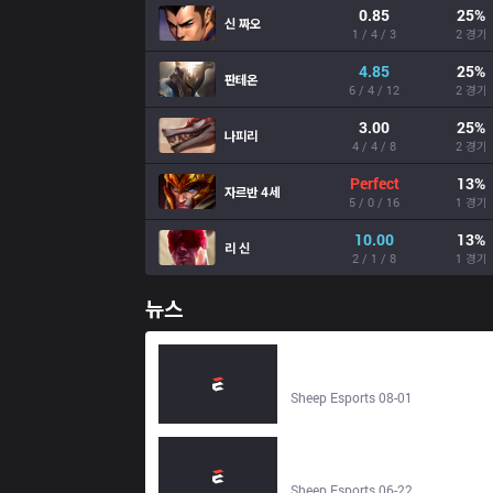
0.85
25
%
신 짜오
1 / 4 / 3
2 경기
4.85
25
%
판테온
6 / 4 / 12
2 경기
3.00
25
%
나피리
4 / 4 / 8
2 경기
Perfect
13
%
자르반 4세
5 / 0 / 16
1 경기
10.00
13
%
리 신
2 / 1 / 8
1 경기
뉴스
Deep Cross Gaming vs Ground
Zero Gaming 2–1 | LCP 2026 -
Sheep Esports
Sheep Esports 08-01
Sources: Betty and Kaiwing set to
join Ground Zero Gaming in LCP -
Sheep Esports
Sheep Esports 06-22