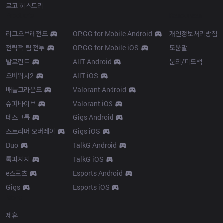
로고 히스토리
Products
Resources
리그오브레전드
OP.GG for Mobile Android
개인정보처리방침
전략적 팀 전투
OP.GG for Mobile iOS
도움말
발로란트
AllT Android
문의/피드백
오버워치2
AllT iOS
배틀그라운드
Valorant Android
슈퍼바이브
Valorant iOS
데스크톱
Gigs Android
스트리머 오버레이
Gigs iOS
Duo
TalkG Android
톡피지지
TalkG iOS
e스포츠
Esports Android
Gigs
Esports iOS
More
제휴