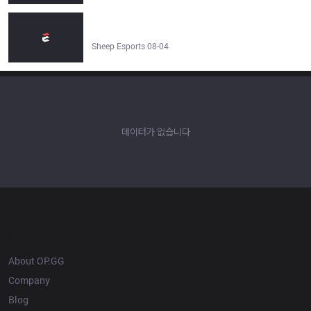
KaziKami 3–1 M80 | Crawler Cup - Qualifier #1 2026 -
Sheep Esports
Sheep Esports 08-04
데이터가 없습니다
OP.GG
About OP.GG
Company
Blog