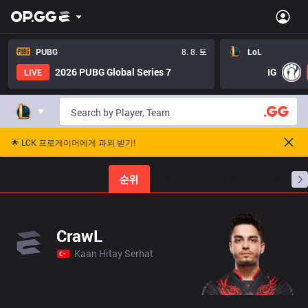
PUBG
8. 8. 토
LoL
2026 PUBG Global Series 7
IG
LIVE
🌟 LCK 프로게이머에게 과외 받기!
홈
경기 일정
순위
통계
승부 예측
프로빌
CrawL
Kaan Hitay Serhat