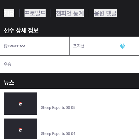
개요
프로빌드
챔피언 통계
응원 댓글
선수 상세 정보
포지션
정글
우승
N/A
뉴스
Team Silenced 0–1 blops | Crawler Cup - Qualifier #1
2026 - Sheep Esports
Sheep Esports 08-05
lost causes 1–0 ET | Crawler Cup - Qualifier #2 2026 -
Sheep Esports
Sheep Esports 08-04