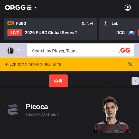
PUBG
8. 7. 금
LoL
2026 PUBG Global Series 7
DCG
LIVE
🌟 LCK 프로게이머에게 과외 받기!
홈
경기 일정
순위
통계
승부 예측
프로빌
Picoca
Tavares Matheus