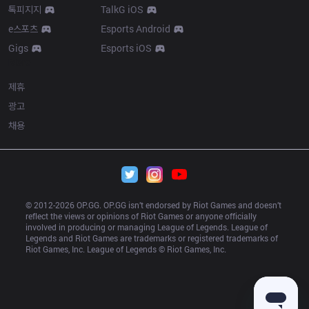
톡피지지
TalkG iOS
e스포츠
Esports Android
Gigs
Esports iOS
More
제휴
광고
채용
© 2012-
2026
 OP.GG. OP.GG isn’t endorsed by Riot Games and doesn’t 
reflect the views or opinions of Riot Games or anyone officially 
involved in producing or managing League of Legends. League of 
Legends and Riot Games are trademarks or registered trademarks of 
Riot Games, Inc. League of Legends © Riot Games, Inc.