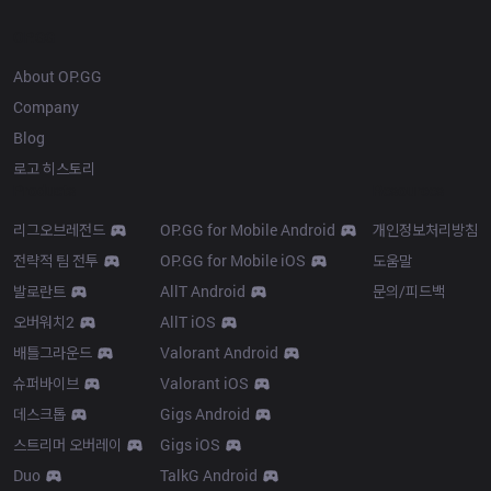
OP.GG
About OP.GG
Company
Blog
로고 히스토리
Products
Resources
리그오브레전드
OP.GG for Mobile Android
개인정보처리방침
전략적 팀 전투
OP.GG for Mobile iOS
도움말
발로란트
AllT Android
문의/피드백
오버워치2
AllT iOS
배틀그라운드
Valorant Android
슈퍼바이브
Valorant iOS
데스크톱
Gigs Android
스트리머 오버레이
Gigs iOS
Duo
TalkG Android