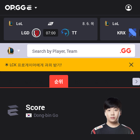
LoL
8. 6. 목
LoL
LGD
TT
KRX
07:00
🌟 LCK 프로게이머에게 과외 받기!
홈
경기 일정
순위
통계
승부 예측
프로빌
Score
Dong-bin Go