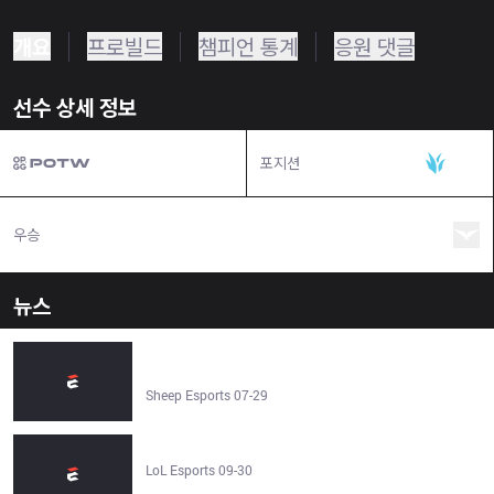
개요
프로빌드
챔피언 통계
응원 댓글
선수 상세 정보
포지션
정글
우승
뉴스
KT Rolster promote FenRir to the main roster, set to
debut against T1 - Sheep Esports
Sheep Esports 07-29
2025 월드 챔피언십 안내서 - LoL Esports
LoL Esports 09-30