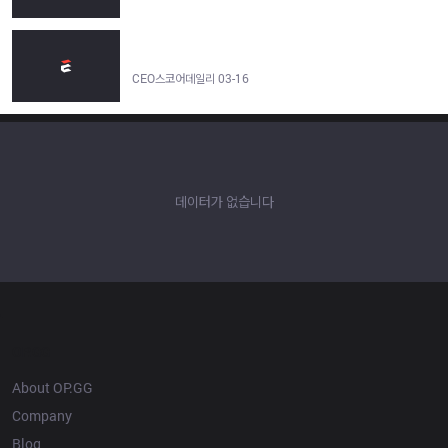
SOOP, 16일 개막 LoL 국제대회 ‘퍼스트 스탠드’ 생중계 - CEO스코
어데일리
CEO스코어데일리 03-16
데이터가 없습니다
OP.GG
About OP.GG
Company
Blog