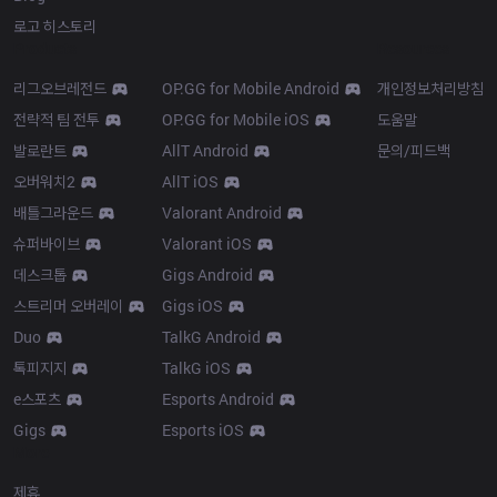
로고 히스토리
Products
Resources
리그오브레전드
OP.GG for Mobile Android
개인정보처리방침
전략적 팀 전투
OP.GG for Mobile iOS
도움말
발로란트
AllT Android
문의/피드백
오버워치2
AllT iOS
배틀그라운드
Valorant Android
슈퍼바이브
Valorant iOS
데스크톱
Gigs Android
스트리머 오버레이
Gigs iOS
Duo
TalkG Android
톡피지지
TalkG iOS
e스포츠
Esports Android
Gigs
Esports iOS
More
제휴