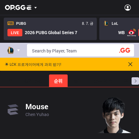
PUBG
8. 7. 금
LoL
2026 PUBG Global Series 7
WB
LIVE
🌟 LCK 프로게이머에게 과외 받기!
홈
경기 일정
순위
통계
승부 예측
프로빌
Mouse
Chen Yuhao