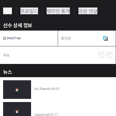
개요
프로빌드
챔피언 통계
응원 댓글
선수 상세 정보
포지션
탑
우승
뉴스
[라이엇 스토어] 2026 MSI 공식 컬렉션 출시! - LoL Esports
LoL Esports 06-23
커세어, 리그오브레전드(LoL) e스포츠 슈퍼스타 ‘구마유시’와 글로벌
파트너십 체결 - v.daum.net
v.daum.net 01-17