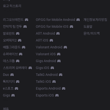
로고 히스토리
Products
Resources
리그오브레전드
OP.GG for Mobile Android
개인정보처리방침
전략적 팀 전투
OP.GG for Mobile iOS
도움말
발로란트
AllT Android
문의/피드백
오버워치2
AllT iOS
배틀그라운드
Valorant Android
슈퍼바이브
Valorant iOS
데스크톱
Gigs Android
스트리머 오버레이
Gigs iOS
Duo
TalkG Android
톡피지지
TalkG iOS
e스포츠
Esports Android
Gigs
Esports iOS
More
제휴