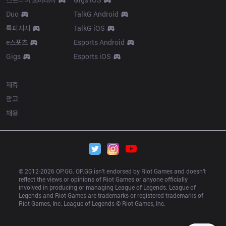
Duo
TalkG Android
톡피지지
TalkG iOS
e스포츠
Esports Android
Gigs
Esports iOS
More
제휴
광고
채용
© 2012-
2026
 OP.GG. OP.GG isn’t endorsed by Riot Games and doesn’t 
reflect the views or opinions of Riot Games or anyone officially 
involved in producing or managing League of Legends. League of 
Legends and Riot Games are trademarks or registered trademarks of 
Riot Games, Inc. League of Legends © Riot Games, Inc.