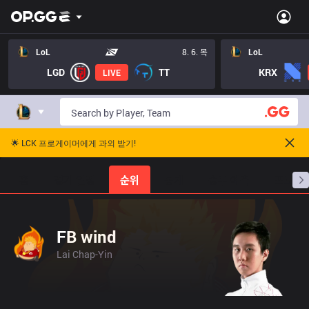
LoL
8. 6. 목
LoL
LGD
TT
KRX
LIVE
🌟 LCK 프로게이머에게 과외 받기!
홈
경기 일정
순위
통계
승부 예측
프로빌
FB wind
Lai Chap-Yin