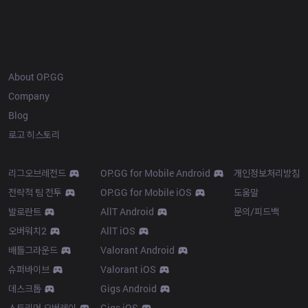
OP.GG
About OP.GG
Company
Blog
로고 히스토리
Products
Resources
리그오브레전드
OP.GG for Mobile Android
개인정보처리방침
전략적 팀 전투
OP.GG for Mobile iOS
도움말
발로란트
AllT Android
문의/피드백
오버워치2
AllT iOS
배틀그라운드
Valorant Android
슈퍼바이브
Valorant iOS
데스크톱
Gigs Android
스트리머 오버레이
Gigs iOS