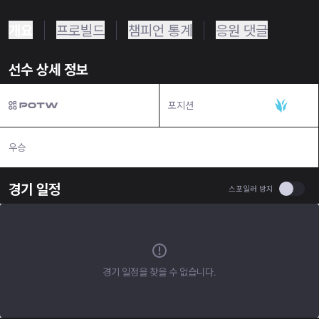
개요
프로빌드
챔피언 통계
응원 댓글
선수 상세 정보
포지션
정글
우승
N/A
경기 일정
Use se
스포일러 방지
경기 일정을 찾을 수 없습니다.