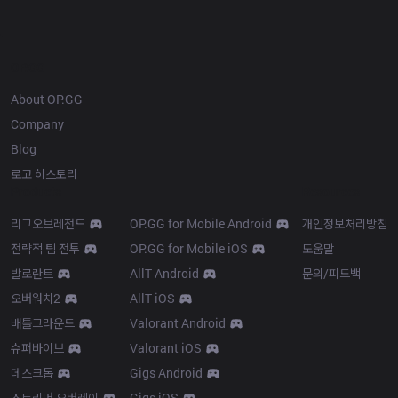
OP.GG
About OP.GG
Company
Blog
로고 히스토리
Products
Resources
리그오브레전드
OP.GG for Mobile Android
개인정보처리방침
전략적 팀 전투
OP.GG for Mobile iOS
도움말
발로란트
AllT Android
문의/피드백
오버워치2
AllT iOS
배틀그라운드
Valorant Android
슈퍼바이브
Valorant iOS
데스크톱
Gigs Android
스트리머 오버레이
Gigs iOS