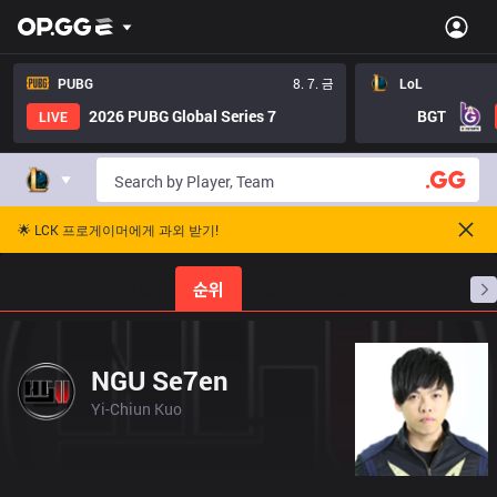
PUBG
8. 7. 금
LoL
2026 PUBG Global Series 7
BGT
LIVE
🌟 LCK 프로게이머에게 과외 받기!
홈
경기 일정
순위
통계
승부 예측
프로빌
NGU Se7en
Yi-Chiun Kuo