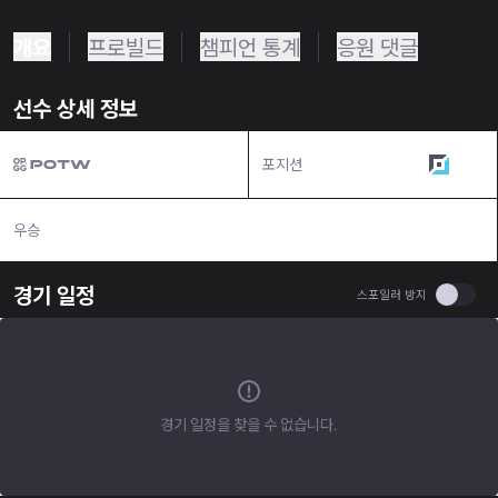
개요
프로빌드
챔피언 통계
응원 댓글
선수 상세 정보
포지션
원딜
우승
N/A
경기 일정
Use se
스포일러 방지
경기 일정을 찾을 수 없습니다.