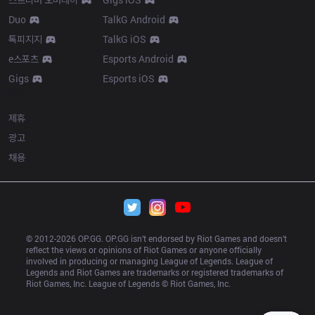
Duo
TalkG Android
톡피지지
TalkG iOS
e스포츠
Esports Android
Gigs
Esports iOS
More
제휴
광고
채용
© 2012-
2026
 OP.GG. OP.GG isn’t endorsed by Riot Games and doesn’t 
reflect the views or opinions of Riot Games or anyone officially 
involved in producing or managing League of Legends. League of 
Legends and Riot Games are trademarks or registered trademarks of 
Riot Games, Inc. League of Legends © Riot Games, Inc.