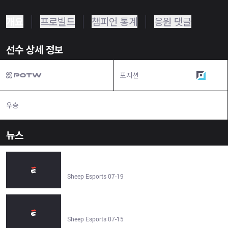
개요
프로빌드
챔피언 통계
응원 댓글
선수 상세 정보
포지션
원딜
우승
N/A
뉴스
Gen.G Canyon: "Regardless of what tournament it is or
what kind of match we play, being able to achieve a
victory against T1 makes me very happy" - Sheep
Sheep Esports 07-19
Esports
T1 Oner: "Since we showed a poor performance at MSI,
we felt we absolutely had to change" - Sheep Esports
Sheep Esports 07-15