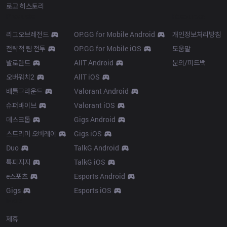
로고 히스토리
Products
Resources
리그오브레전드
OP.GG for Mobile Android
개인정보처리방침
전략적 팀 전투
OP.GG for Mobile iOS
도움말
발로란트
AllT Android
문의/피드백
오버워치2
AllT iOS
배틀그라운드
Valorant Android
슈퍼바이브
Valorant iOS
데스크톱
Gigs Android
스트리머 오버레이
Gigs iOS
Duo
TalkG Android
톡피지지
TalkG iOS
e스포츠
Esports Android
Gigs
Esports iOS
More
제휴