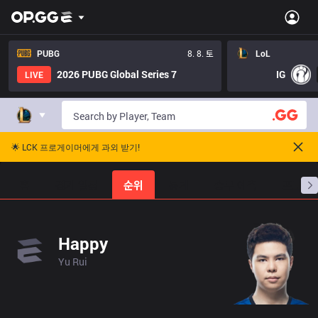
PUBG
8. 8. 토
LoL
2026 PUBG Global Series 7
IG
LIVE
🌟 LCK 프로게이머에게 과외 받기!
홈
경기 일정
순위
통계
승부 예측
프로빌
Happy
Yu Rui