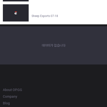
DK Smash: "KC has been showing really strong
performances at this event, so we definitely can't let our
guard down" - Sheep Esports
Sheep Esports 07-18
데이터가 없습니다
OP.GG
About OP.GG
Company
Blog