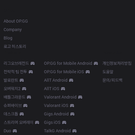
OP.GG
About OP.GG
Company
Blog
로고 히스토리
Products
Resources
리그오브레전드
OP.GG for Mobile Android
개인정보처리방침
전략적 팀 전투
OP.GG for Mobile iOS
도움말
발로란트
AllT Android
문의/피드백
오버워치2
AllT iOS
배틀그라운드
Valorant Android
슈퍼바이브
Valorant iOS
데스크톱
Gigs Android
스트리머 오버레이
Gigs iOS
Duo
TalkG Android