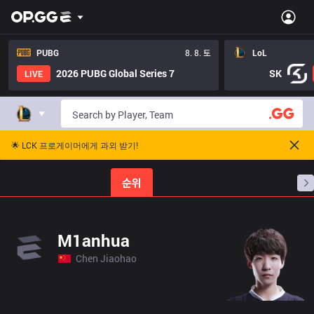
PUBG
8. 8. 토
LoL
2026 PUBG Global Series 7
SK
LIVE
🌟 LCK 프로게이머에게 과외 받기!
홈
경기 일정
순위
통계
승부 예측
프로빌
M1anhua
Chen Jiaohao