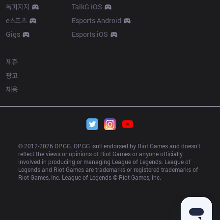
톡피지지
TalkG iOS
e스포츠
Esports Android
Gigs
Esports iOS
More
제휴
광고
채용
© 2012-
2026
 OP.GG. OP.GG isn’t endorsed by Riot Games and doesn’t 
reflect the views or opinions of Riot Games or anyone officially 
involved in producing or managing League of Legends. League of 
Legends and Riot Games are trademarks or registered trademarks of 
Riot Games, Inc. League of Legends © Riot Games, Inc.