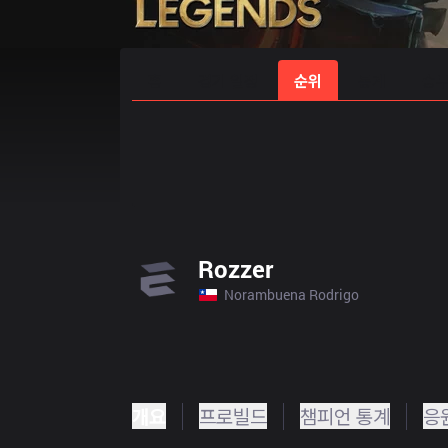
홈
경기 일정
순위
통계
승부
Rozzer
Norambuena Rodrigo
개요
프로빌드
챔피언 통계
응