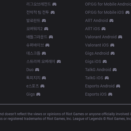
리그오브레전드
OP.GG for Mobile Androi
전략적 팀 전투
OP.GG for Mobile iOS
발로란트
AllT Android
오버워치2
AllT iOS
배틀그라운드
Valorant Android
슈퍼바이브
Valorant iOS
데스크톱
Gigs Android
스트리머 오버레이
Gigs iOS
Duo
TalkG Android
톡피지지
TalkG iOS
e스포츠
Esports Android
Gigs
Esports iOS
d doesn’t reflect the views or opinions of Riot Games or anyone officially involved
 or registered trademarks of Riot Games, Inc. League of Legends © Riot Games, Inc