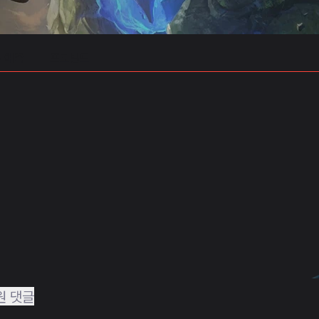
 예측
프로빌드
원 댓글