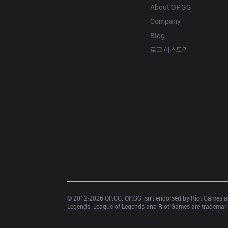
About OP.GG
Company
Blog
로고 히스토리
© 2012-
2026
 OP.GG. OP.GG isn’t endorsed by Riot Games an
Legends. League of Legends and Riot Games are trademarks