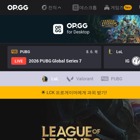
전적
데스크톱
게임즈
New
PUBG
8. 6. 목
LoL
2026 PUBG Global Series 7
IG
LIVE
LoL
Valorant
PUBG
🌟 LCK 프로게이머에게 과외 받기!