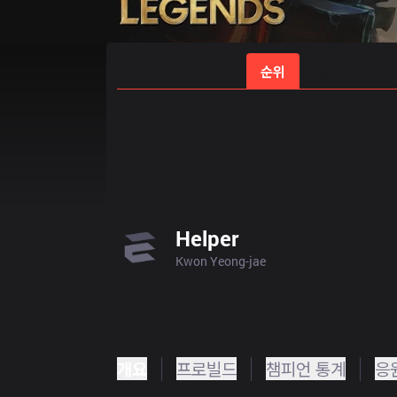
홈
경기 일정
순위
통계
승부
Helper
Kwon Yeong-jae
개요
프로빌드
챔피언 통계
응