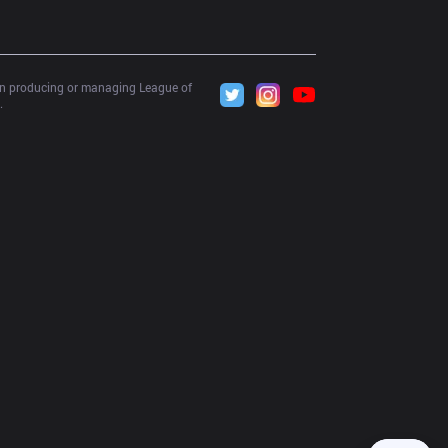
 in producing or managing League of 
.