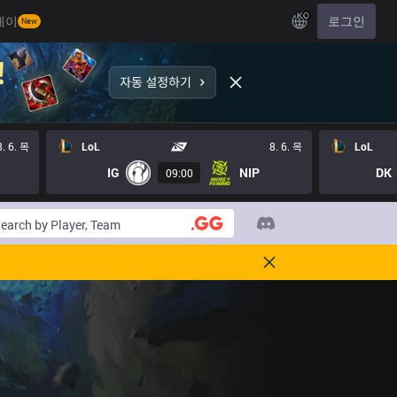
KO
레이
로그인
New
8. 6. 목
LoL
8. 6. 목
LoL
IG
NIP
DK
09:00