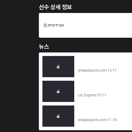
선수 상세 정보
뉴스
LoL: Anyone's Legend's completed
2026 LPL Roster -
sheepesports.com
sheepesports.com 12-17
2024 LCK 서머 R2 로스터 - LoL
Esports
LoL Esports 07-17
LoL - LCK: Ryu leaves BNK FEARX
to join Gen.G as Head Coach -
sheepesports.com
sheepesports.com 11-18