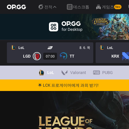
전적
데스크톱
게임즈
New
LoL
8. 6. 목
LoL
LGD
TT
KRX
07:00
LoL
Valorant
PUBG
🌟 LCK 프로게이머에게 과외 받기!