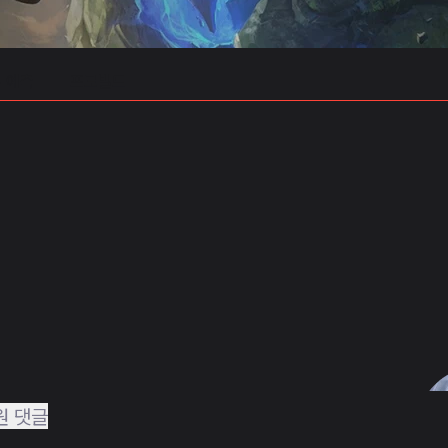
 예측
프로빌드
원 댓글