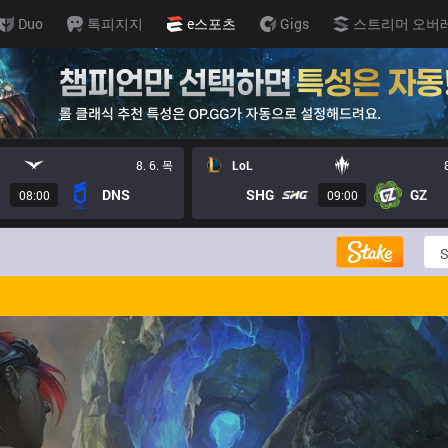
Duo
톡피지지
e스포츠
Gigs
스트리머 오버
8. 6. 목
LoL
DNS
SHG
GZ
08:00
09:00