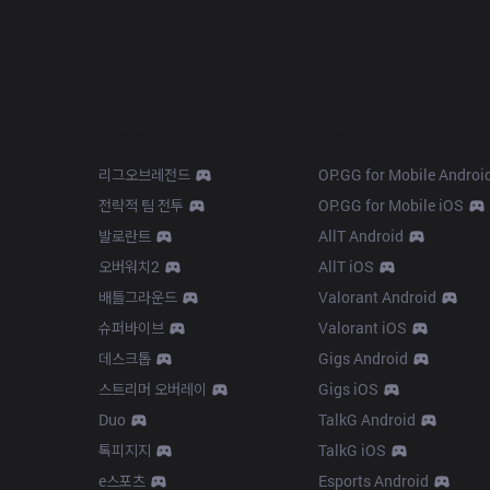
Products
Apps
리그오브레전드
OP.GG for Mobile Androi
전략적 팀 전투
OP.GG for Mobile iOS
발로란트
AllT Android
오버워치2
AllT iOS
배틀그라운드
Valorant Android
슈퍼바이브
Valorant iOS
데스크톱
Gigs Android
스트리머 오버레이
Gigs iOS
Duo
TalkG Android
톡피지지
TalkG iOS
e스포츠
Esports Android