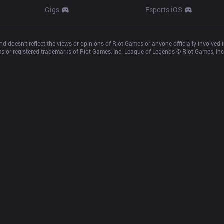
Gigs
Esports iOS
d doesn’t reflect the views or opinions of Riot Games or anyone officially involved
 or registered trademarks of Riot Games, Inc. League of Legends © Riot Games, Inc