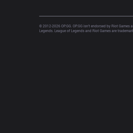
© 2012-
2026
 OP.GG. OP.GG isn’t endorsed by Riot Games an
Legends. League of Legends and Riot Games are trademarks