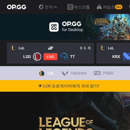
전적
데스크톱
게임즈
New
LoL
8. 6. 목
LoL
LGD
TT
KRX
LIVE
LoL
Valorant
PUBG
🌟 LCK 프로게이머에게 과외 받기!