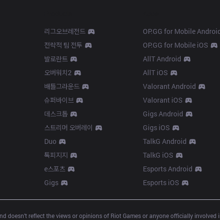
Products
Apps
리그오브레전드
OP.GG for Mobile Androi
전략적 팀 전투
OP.GG for Mobile iOS
발로란트
AllT Android
오버워치2
AllT iOS
배틀그라운드
Valorant Android
슈퍼바이브
Valorant iOS
데스크톱
Gigs Android
스트리머 오버레이
Gigs iOS
Duo
TalkG Android
톡피지지
TalkG iOS
e스포츠
Esports Android
Gigs
Esports iOS
d doesn’t reflect the views or opinions of Riot Games or anyone officially involved