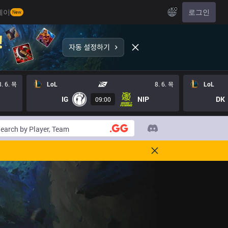
KO
레이
로그인
New
8. 6. 목
LoL
8. 6. 목
LoL
IG
NIP
DK
09:00