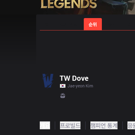
홈
경기 일정
순위
통계
승부
TW Dove
Jae-yeon Kim
개요
프로빌드
챔피언 통계
응