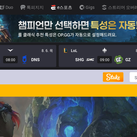
Duo
톡피지지
e스포츠
Gigs
스트리머 오버
8. 6. 목
LoL
DNS
SHG
GZ
08:00
09:00