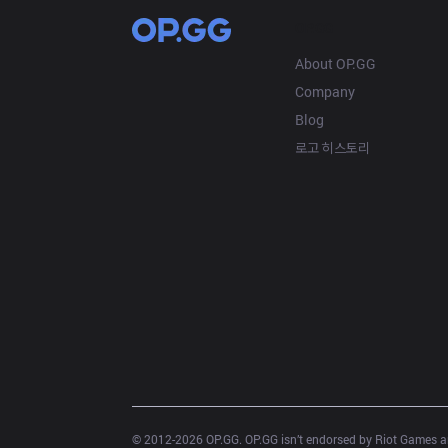
OP.GG
About OP.GG
Company
Blog
로고 히스토리
© 2012-
2026
 OP.GG. OP.GG isn’t endorsed by Riot Games an