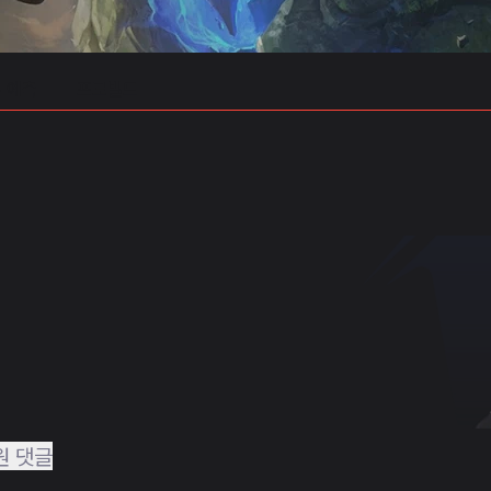
 예측
프로빌드
원 댓글