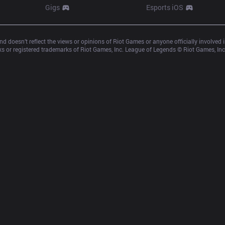
Gigs
Esports iOS
d doesn’t reflect the views or opinions of Riot Games or anyone officially involved
 or registered trademarks of Riot Games, Inc. League of Legends © Riot Games, Inc