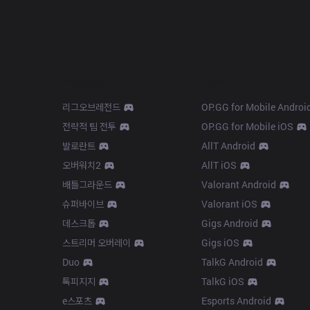
Products
Apps
리그오브레전드
OP.GG for Mobile Androi
전략적 팀 전투
OP.GG for Mobile iOS
발로란트
AllT Android
오버워치2
AllT iOS
배틀그라운드
Valorant Android
슈퍼바이브
Valorant iOS
데스크톱
Gigs Android
스트리머 오버레이
Gigs iOS
Duo
TalkG Android
톡피지지
TalkG iOS
e스포츠
Esports Android