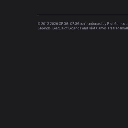
© 2012-
2026
 OP.GG. OP.GG isn’t endorsed by Riot Games an
Legends. League of Legends and Riot Games are trademarks