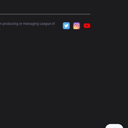
 in producing or managing League of 
.