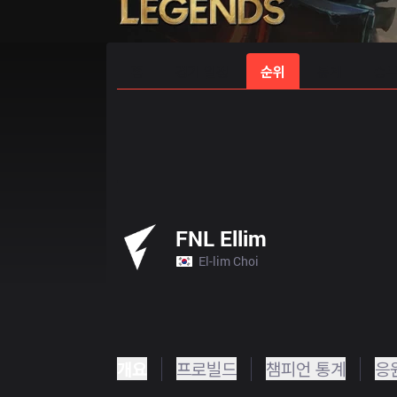
홈
경기 일정
순위
통계
승부
FNL Ellim
El-lim Choi
개요
프로빌드
챔피언 통계
응