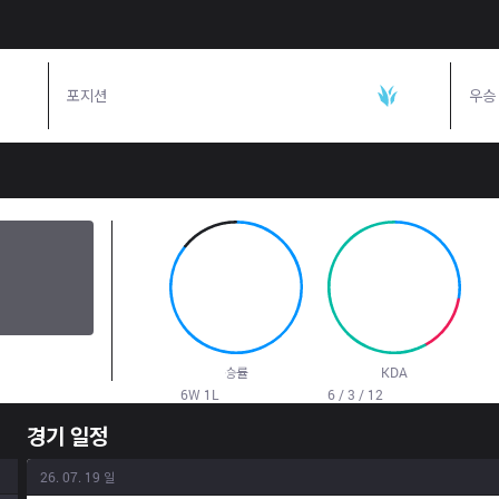
포지션
정글
우승
85.7
%
6.00
승률
KDA
6
W
1
L
6 / 3 / 12
경기 일정
26. 07. 19 일
결과