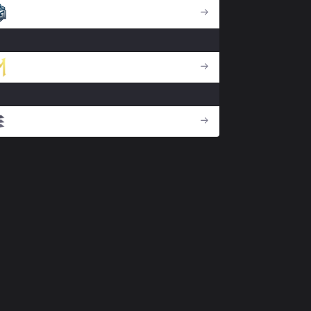
LGG
NM
TBD