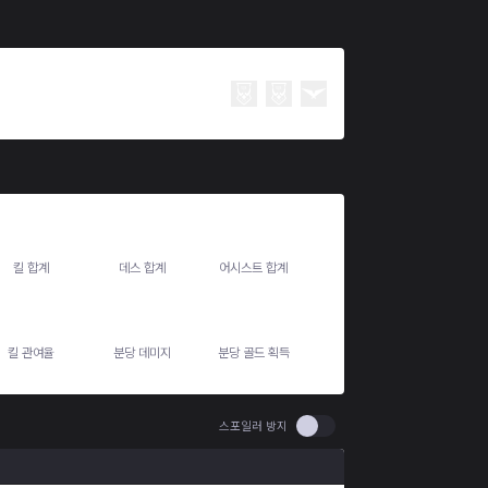
39
20
81
킬 합계
데스 합계
어시스트 합계
76.4%
733.4
482.7
킬 관여율
분당 데미지
분당 골드 획득
Use setting spoiler
스포일러 방지