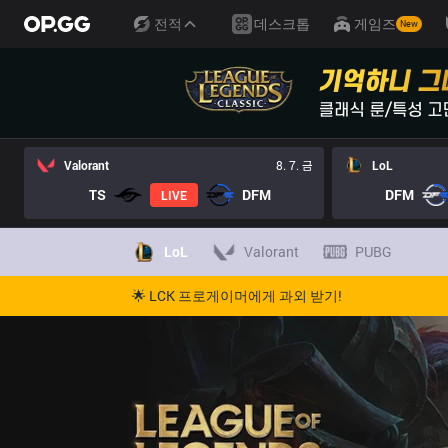
전적
데스크톱
게임즈
New
Valorant
8. 7. 금
LoL
TS
DFM
DFM
LIVE
LoL
Valorant
PUBG
🌟 LCK 프로게이머에게 과외 받기!