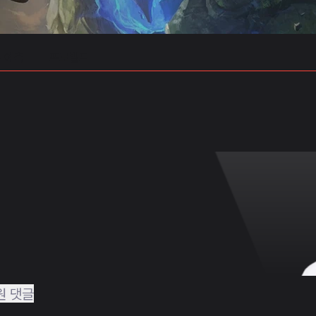
 예측
프로빌드
원 댓글