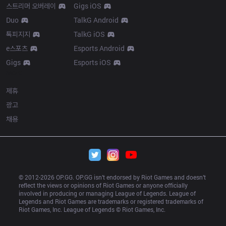
스트리머 오버레이
Gigs iOS
Duo
TalkG Android
톡피지지
TalkG iOS
e스포츠
Esports Android
Gigs
Esports iOS
More
제휴
광고
채용
© 2012-
2026
 OP.GG. OP.GG isn’t endorsed by Riot Games and doesn’t 
reflect the views or opinions of Riot Games or anyone officially 
involved in producing or managing League of Legends. League of 
Legends and Riot Games are trademarks or registered trademarks of 
Riot Games, Inc. League of Legends © Riot Games, Inc.