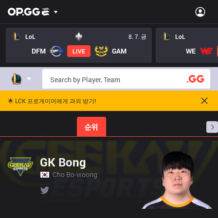
LoL
8. 7. 금
LoL
DFM
GAM
WE
LIVE
🌟 LCK 프로게이머에게 과외 받기!
홈
경기 일정
순위
통계
승부 예측
프로빌
GK Bong
Cho Bo-woong