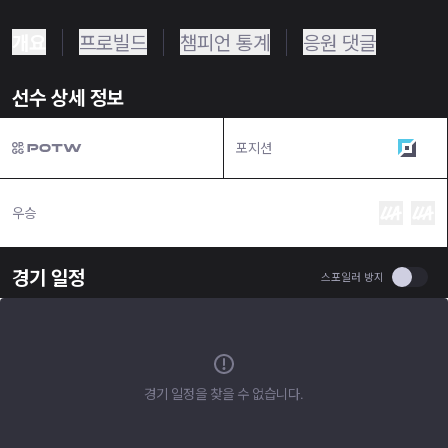
개요
프로빌드
챔피언 통계
응원 댓글
선수 상세 정보
포지션
탑
우승
경기 일정
Use se
스포일러 방지
경기 일정을 찾을 수 없습니다.