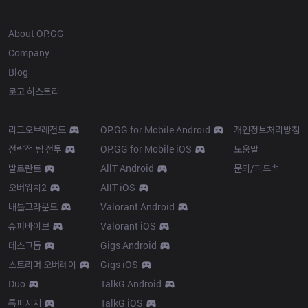
OP.GG
About OP.GG
Company
Blog
로고 히스토리
Products
Resources
리그오브레전드
OP.GG for Mobile Android
개인정보처리방침
전략적 팀 전투
OP.GG for Mobile iOS
도움말
발로란트
AllT Android
문의/피드백
오버워치2
AllT iOS
배틀그라운드
Valorant Android
슈퍼바이브
Valorant iOS
데스크톱
Gigs Android
스트리머 오버레이
Gigs iOS
Duo
TalkG Android
톡피지지
TalkG iOS