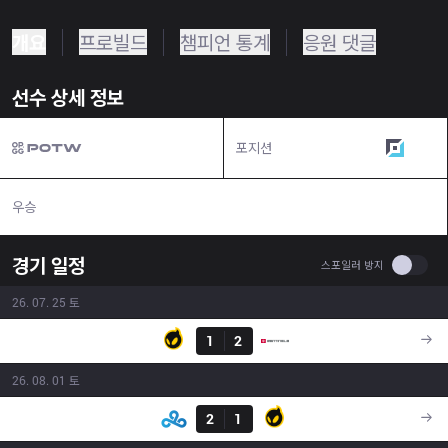
개요
프로빌드
챔피언 통계
응원 댓글
선수 상세 정보
포지션
원딜
우승
N/A
경기 일정
Use se
스포일러 방지
26. 07. 25 토
결과
DIG
1
2
SEN
21:50
26. 08. 01 토
결과
C9
2
1
DIG
20:00