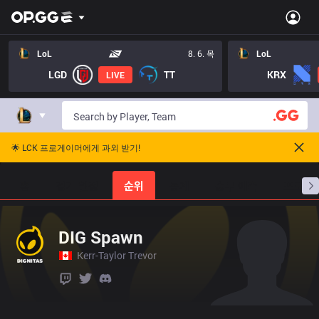
LoL
8. 6. 목
LoL
LGD
TT
KRX
LIVE
🌟 LCK 프로게이머에게 과외 받기!
홈
경기 일정
순위
통계
승부 예측
프로빌
DIG Spawn
Kerr-Taylor Trevor