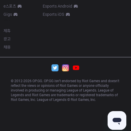
e스포츠
Esports Android
Gigs
Esports iOS
More
제휴
광고
채용
© 2012-
2026
 OP.GG. OP.GG isn’t endorsed by Riot Games and doesn’t 
reflect the views or opinions of Riot Games or anyone officially 
involved in producing or managing League of Legends. League of 
Legends and Riot Games are trademarks or registered trademarks of 
Riot Games, Inc. League of Legends © Riot Games, Inc.