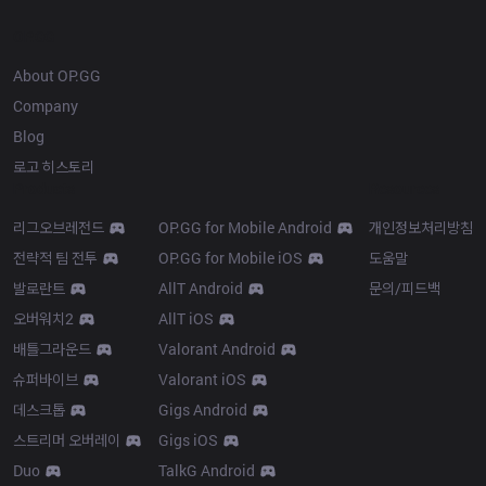
OP.GG
About OP.GG
Company
Blog
로고 히스토리
Products
Resources
리그오브레전드
OP.GG for Mobile Android
개인정보처리방침
전략적 팀 전투
OP.GG for Mobile iOS
도움말
발로란트
AllT Android
문의/피드백
오버워치2
AllT iOS
배틀그라운드
Valorant Android
슈퍼바이브
Valorant iOS
데스크톱
Gigs Android
스트리머 오버레이
Gigs iOS
Duo
TalkG Android