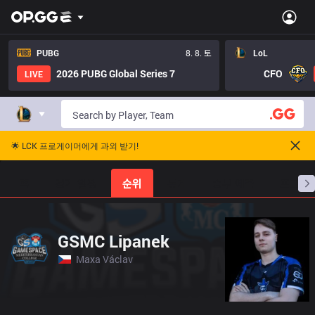
PUBG
8. 8. 토
LoL
2026 PUBG Global Series 7
CFO
LIVE
🌟 LCK 프로게이머에게 과외 받기!
홈
경기 일정
순위
통계
승부 예측
프로빌
GSMC Lipanek
Maxa Václav