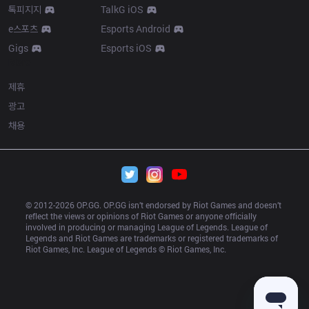
톡피지지
TalkG iOS
e스포츠
Esports Android
Gigs
Esports iOS
More
제휴
광고
채용
© 2012-
2026
 OP.GG. OP.GG isn’t endorsed by Riot Games and doesn’t 
reflect the views or opinions of Riot Games or anyone officially 
involved in producing or managing League of Legends. League of 
Legends and Riot Games are trademarks or registered trademarks of 
Riot Games, Inc. League of Legends © Riot Games, Inc.