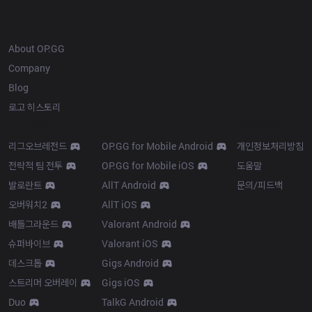
OP.GG
About OP.GG
Company
Blog
로고 히스토리
Products
Resources
리그오브레전드
OP.GG for Mobile Android
개인정보처리방침
전략적 팀 전투
OP.GG for Mobile iOS
도움말
발로란트
AllT Android
문의/피드백
오버워치2
AllT iOS
배틀그라운드
Valorant Android
슈퍼바이브
Valorant iOS
데스크톱
Gigs Android
스트리머 오버레이
Gigs iOS
Duo
TalkG Android