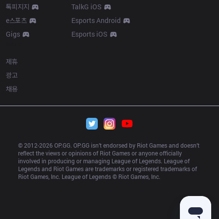
톡피지지
TalkG iOS
e스포츠
Esports Android
Gigs
Esports iOS
More
제휴
광고
채용
© 2012-
2026
 OP.GG. OP.GG isn’t endorsed by Riot Games and doesn’t 
reflect the views or opinions of Riot Games or anyone officially 
involved in producing or managing League of Legends. League of 
Legends and Riot Games are trademarks or registered trademarks of 
Riot Games, Inc. League of Legends © Riot Games, Inc.