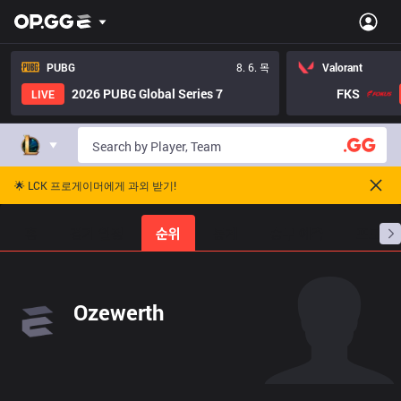
PUBG
8. 6. 목
Valorant
2026 PUBG Global Series 7
FKS
LIVE
🌟 LCK 프로게이머에게 과외 받기!
홈
경기 일정
순위
통계
승부 예측
프로빌
Ozewerth