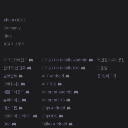
OP.GG
About OP.GG
Company
Blog
로고 히스토리
Products
Resources
리그오브레전드
OP.GG for Mobile Android
개인정보처리방침
전략적 팀 전투
OP.GG for Mobile iOS
도움말
발로란트
AllT Android
문의/피드백
오버워치2
AllT iOS
배틀그라운드
Valorant Android
슈퍼바이브
Valorant iOS
데스크톱
Gigs Android
스트리머 오버레이
Gigs iOS
Duo
TalkG Android