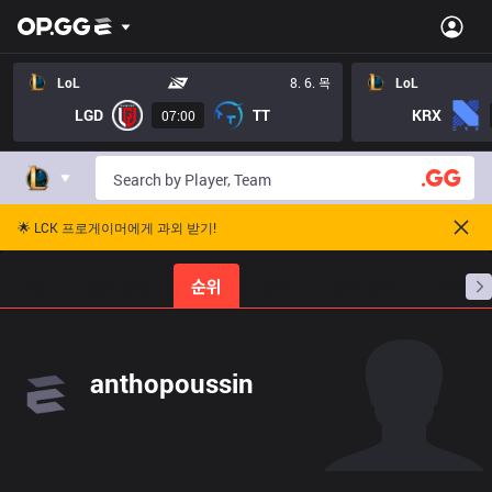
LoL
8. 6. 목
LoL
LGD
TT
KRX
07:00
🌟 LCK 프로게이머에게 과외 받기!
홈
경기 일정
순위
통계
승부 예측
프로빌
anthopoussin