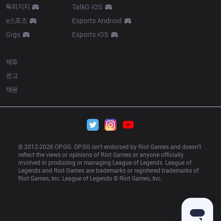
톡피지지
TalkG iOS
e스포츠
Esports Android
Gigs
Esports iOS
More
제휴
광고
채용
© 2012-
2026
 OP.GG. OP.GG isn’t endorsed by Riot Games and doesn’t 
reflect the views or opinions of Riot Games or anyone officially 
involved in producing or managing League of Legends. League of 
Legends and Riot Games are trademarks or registered trademarks of 
Riot Games, Inc. League of Legends © Riot Games, Inc.