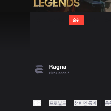
홈
경기 일정
순위
통계
승부
Ragna
Biró Gandalf
개요
프로빌드
챔피언 통계
응