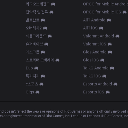
리그오브레전드
OP.GG for Mobile Androi
전략적 팀 전투
OP.GG for Mobile iOS
발로란트
AllT Android
오버워치2
AllT iOS
배틀그라운드
Valorant Android
슈퍼바이브
Valorant iOS
데스크톱
Gigs Android
스트리머 오버레이
Gigs iOS
Duo
TalkG Android
톡피지지
TalkG iOS
e스포츠
Esports Android
Gigs
Esports iOS
d doesn’t reflect the views or opinions of Riot Games or anyone officially involved
 or registered trademarks of Riot Games, Inc. League of Legends © Riot Games, Inc