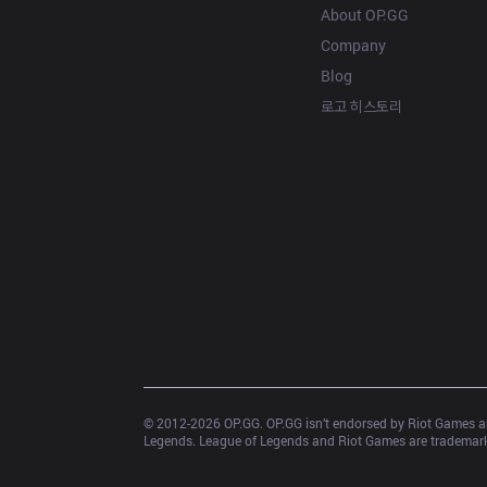
About OP.GG
Company
Blog
로고 히스토리
© 2012-
2026
 OP.GG. OP.GG isn’t endorsed by Riot Games an
Legends. League of Legends and Riot Games are trademarks