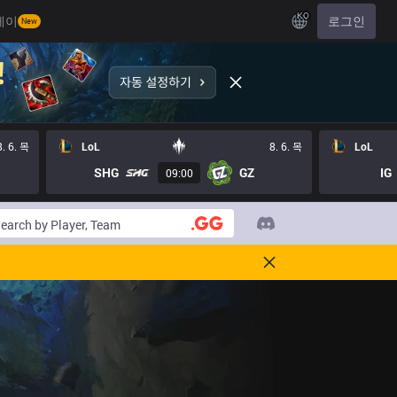
KO
레이
로그인
New
8. 6. 목
LoL
8. 6. 목
LoL
SHG
GZ
IG
09:00