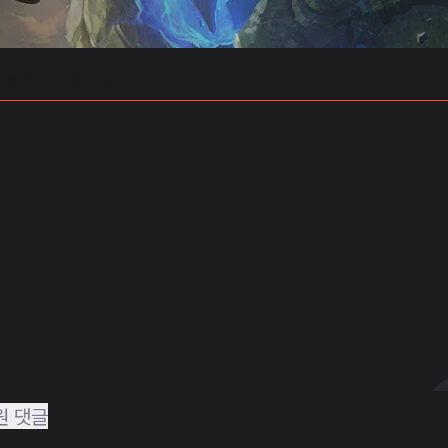
 예측
프로빌드
원 댓글