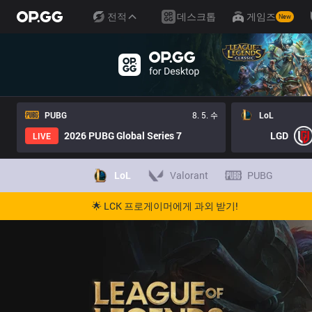
전적
데스크톱
게임즈
New
PUBG
8. 5. 수
LoL
2026 PUBG Global Series 7
LGD
LIVE
LoL
Valorant
PUBG
🌟 LCK 프로게이머에게 과외 받기!