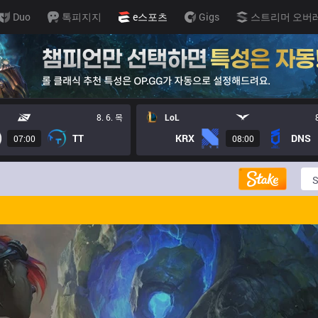
Duo
톡피지지
e스포츠
Gigs
스트리머 오버
8. 6. 목
LoL
TT
KRX
DNS
07:00
08:00