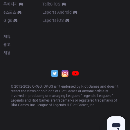
톡피지지
TalkG iOS
e스포츠
Esports Android
Gigs
Esports iOS
More
제휴
광고
채용
© 2012-
2026
 OP.GG. OP.GG isn’t endorsed by Riot Games and doesn’t 
reflect the views or opinions of Riot Games or anyone officially 
involved in producing or managing League of Legends. League of 
Legends and Riot Games are trademarks or registered trademarks of 
Riot Games, Inc. League of Legends © Riot Games, Inc.