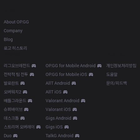
OP.GG
About OP.GG
Company
Blog
로고 히스토리
Products
Resources
리그오브레전드
OP.GG for Mobile Android
개인정보처리방침
전략적 팀 전투
OP.GG for Mobile iOS
도움말
발로란트
AllT Android
문의/피드백
오버워치2
AllT iOS
배틀그라운드
Valorant Android
슈퍼바이브
Valorant iOS
데스크톱
Gigs Android
스트리머 오버레이
Gigs iOS
Duo
TalkG Android