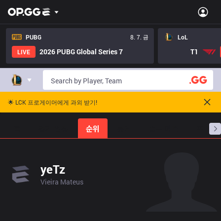
PUBG
8. 7. 금
LoL
2026 PUBG Global Series 7
T1
LIVE
🌟 LCK 프로게이머에게 과외 받기!
홈
경기 일정
순위
통계
승부 예측
프로빌
yeTz
Vieira Mateus