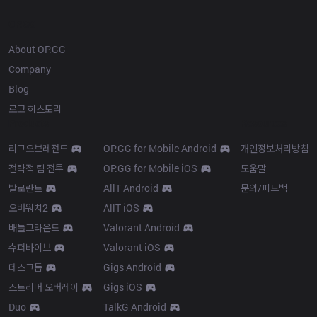
OP.GG
About OP.GG
Company
Blog
로고 히스토리
Products
Resources
리그오브레전드
OP.GG for Mobile Android
개인정보처리방침
전략적 팀 전투
OP.GG for Mobile iOS
도움말
발로란트
AllT Android
문의/피드백
오버워치2
AllT iOS
배틀그라운드
Valorant Android
슈퍼바이브
Valorant iOS
데스크톱
Gigs Android
스트리머 오버레이
Gigs iOS
Duo
TalkG Android