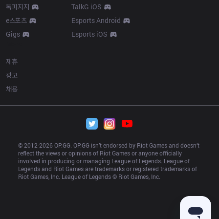
톡피지지
TalkG iOS
e스포츠
Esports Android
Gigs
Esports iOS
More
제휴
광고
채용
© 2012-
2026
 OP.GG. OP.GG isn’t endorsed by Riot Games and doesn’t 
reflect the views or opinions of Riot Games or anyone officially 
involved in producing or managing League of Legends. League of 
Legends and Riot Games are trademarks or registered trademarks of 
Riot Games, Inc. League of Legends © Riot Games, Inc.