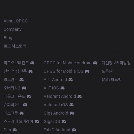
OP.GG
About OP.GG
Company
Blog
로고 히스토리
Products
Resources
리그오브레전드
OP.GG for Mobile Android
개인정보처리방침
전략적 팀 전투
OP.GG for Mobile iOS
도움말
발로란트
AllT Android
문의/피드백
오버워치2
AllT iOS
배틀그라운드
Valorant Android
슈퍼바이브
Valorant iOS
데스크톱
Gigs Android
스트리머 오버레이
Gigs iOS
Duo
TalkG Android