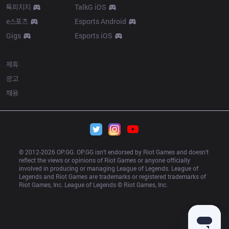
톡피지지
TalkG iOS
e스포츠
Esports Android
Gigs
Esports iOS
More
제휴
광고
채용
© 2012-
2026
 OP.GG. OP.GG isn’t endorsed by Riot Games and doesn’t 
reflect the views or opinions of Riot Games or anyone officially 
involved in producing or managing League of Legends. League of 
Legends and Riot Games are trademarks or registered trademarks of 
Riot Games, Inc. League of Legends © Riot Games, Inc.