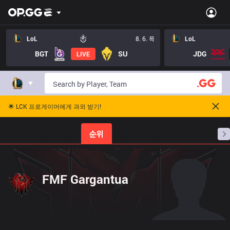
LoL
8. 6. 목
LoL
BGT
SU
JDG
LIVE
🌟 LCK 프로게이머에게 과외 받기!
홈
경기 일정
순위
통계
승부 예측
프로빌
FMF Gargantua