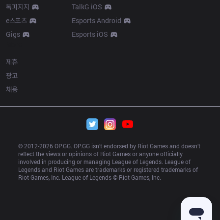
톡피지지
TalkG iOS
e스포츠
Esports Android
Gigs
Esports iOS
More
제휴
광고
채용
© 2012-
2026
 OP.GG. OP.GG isn’t endorsed by Riot Games and doesn’t 
reflect the views or opinions of Riot Games or anyone officially 
involved in producing or managing League of Legends. League of 
Legends and Riot Games are trademarks or registered trademarks of 
Riot Games, Inc. League of Legends © Riot Games, Inc.