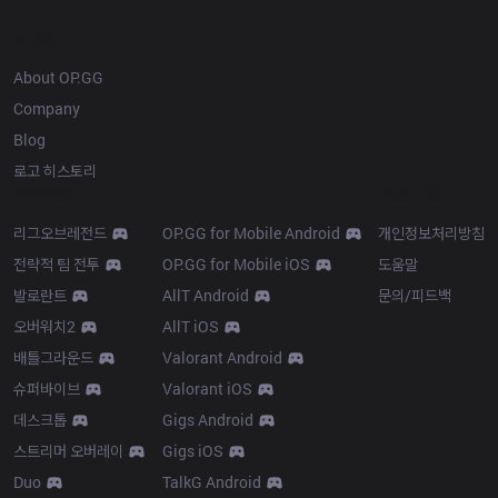
OP.GG
About OP.GG
Company
Blog
로고 히스토리
Products
Resources
리그오브레전드
OP.GG for Mobile Android
개인정보처리방침
전략적 팀 전투
OP.GG for Mobile iOS
도움말
발로란트
AllT Android
문의/피드백
오버워치2
AllT iOS
배틀그라운드
Valorant Android
슈퍼바이브
Valorant iOS
데스크톱
Gigs Android
스트리머 오버레이
Gigs iOS
Duo
TalkG Android