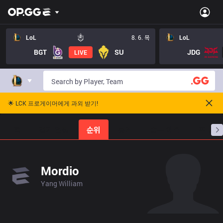
LoL
8. 6. 목
LoL
BGT
SU
JDG
LIVE
🌟 LCK 프로게이머에게 과외 받기!
홈
경기 일정
순위
통계
승부 예측
프로빌
Mordio
Yang William