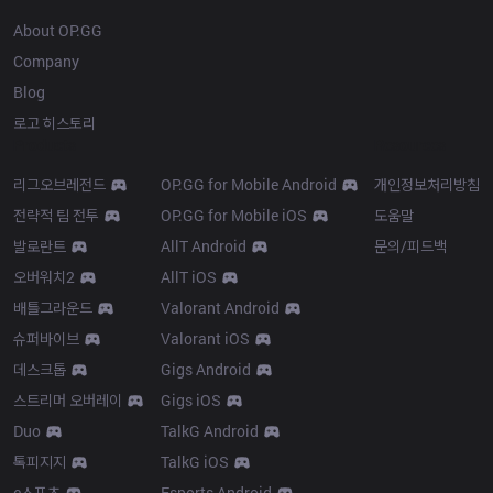
About OP.GG
Company
Blog
로고 히스토리
Products
Resources
리그오브레전드
OP.GG for Mobile Android
개인정보처리방침
전략적 팀 전투
OP.GG for Mobile iOS
도움말
발로란트
AllT Android
문의/피드백
오버워치2
AllT iOS
배틀그라운드
Valorant Android
슈퍼바이브
Valorant iOS
데스크톱
Gigs Android
스트리머 오버레이
Gigs iOS
Duo
TalkG Android
톡피지지
TalkG iOS
e스포츠
Esports Android