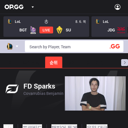
LoL
8. 6. 목
LoL
BGT
SU
JDG
LIVE
홈
경기 일정
순위
통계
승부 예측
프로빌
FD Sparks
Covarrubias Benjamín