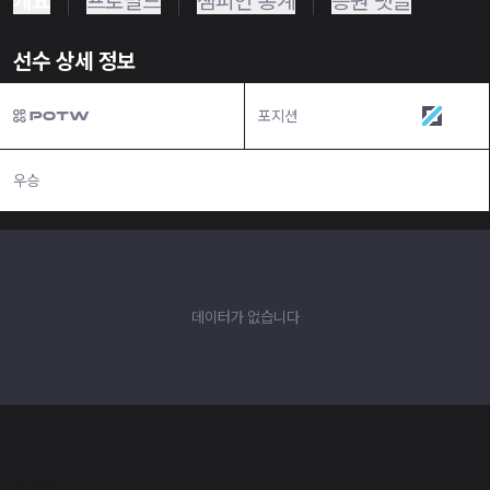
개요
프로빌드
챔피언 통계
응원 댓글
선수 상세 정보
포지션
미드
우승
N/A
데이터가 없습니다
OP.GG