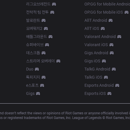
리그오브레전드
OP.GG for Mobile Androi
전략적 팀 전투
OP.GG for Mobile iOS
발로란트
AllT Android
오버워치2
AllT iOS
배틀그라운드
Valorant Android
슈퍼바이브
Valorant iOS
데스크톱
Gigs Android
스트리머 오버레이
Gigs iOS
Duo
TalkG Android
톡피지지
TalkG iOS
e스포츠
Esports Android
Gigs
Esports iOS
d doesn’t reflect the views or opinions of Riot Games or anyone officially involved
 or registered trademarks of Riot Games, Inc. League of Legends © Riot Games, Inc