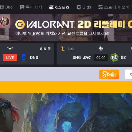
Duo
톡피지지
e스포츠
Gigs
스트리머 오버
8. 6. 목
LoL
DNS
SHG
GZ
LIVE
09:00