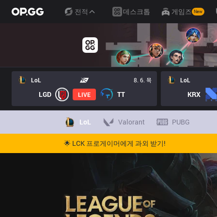
전적
데스크톱
게임즈
New
LoL
8. 6. 목
LoL
LGD
TT
KRX
LIVE
LoL
Valorant
PUBG
🌟 LCK 프로게이머에게 과외 받기!