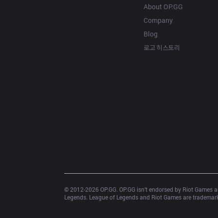
About OP.GG
Company
Blog
로고 히스토리
© 2012-
2026
 OP.GG. OP.GG isn’t endorsed by Riot Games an
Legends. League of Legends and Riot Games are trademarks