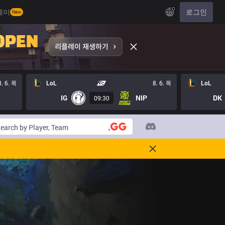
KO
레이
로그인
New
8. 6. 목
LoL
8. 6. 목
LoL
IG
NIP
DK
09:30