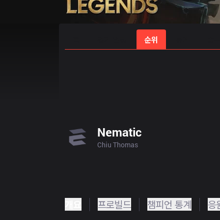
홈
경기 일정
순위
통계
승부
Nematic
Chiu Thomas
개요
프로빌드
챔피언 통계
응