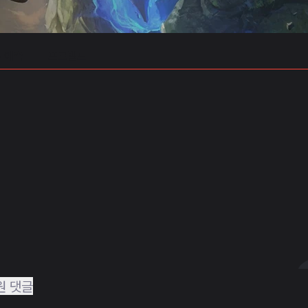
 예측
프로빌드
원 댓글