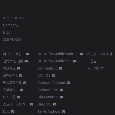
OP.GG
About OP.GG
Company
Blog
로고 히스토리
Products
Resources
리그오브레전드
OP.GG for Mobile Android
개인정보처리방침
전략적 팀 전투
OP.GG for Mobile iOS
도움말
발로란트
AllT Android
문의/피드백
오버워치2
AllT iOS
배틀그라운드
Valorant Android
슈퍼바이브
Valorant iOS
데스크톱
Gigs Android
스트리머 오버레이
Gigs iOS
Duo
TalkG Android