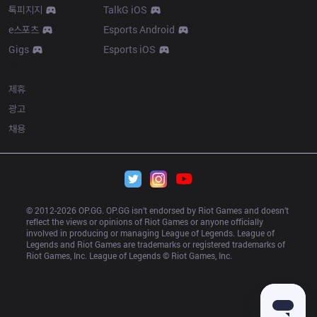
톡피지지
TalkG iOS
e스포츠
Esports Android
Gigs
Esports iOS
More
제휴
광고
채용
© 2012-
2026
 OP.GG. OP.GG isn’t endorsed by Riot Games and doesn’t 
reflect the views or opinions of Riot Games or anyone officially 
involved in producing or managing League of Legends. League of 
Legends and Riot Games are trademarks or registered trademarks of 
Riot Games, Inc. League of Legends © Riot Games, Inc.