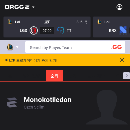
LoL
8. 6. 목
LoL
LGD
TT
KRX
07:00
🌟 LCK 프로게이머에게 과외 받기!
홈
경기 일정
순위
통계
승부 예측
프로빌
Monokotiledon
Özen Selim