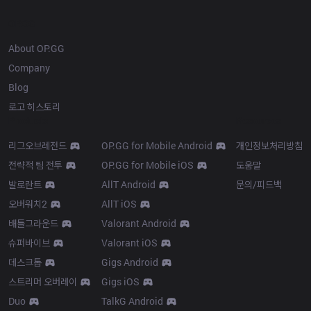
OP.GG
About OP.GG
Company
Blog
로고 히스토리
Products
Resources
리그오브레전드
OP.GG for Mobile Android
개인정보처리방침
전략적 팀 전투
OP.GG for Mobile iOS
도움말
발로란트
AllT Android
문의/피드백
오버워치2
AllT iOS
배틀그라운드
Valorant Android
슈퍼바이브
Valorant iOS
데스크톱
Gigs Android
스트리머 오버레이
Gigs iOS
Duo
TalkG Android