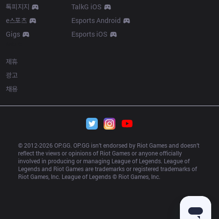
톡피지지
TalkG iOS
e스포츠
Esports Android
Gigs
Esports iOS
More
제휴
광고
채용
© 2012-
2026
 OP.GG. OP.GG isn’t endorsed by Riot Games and doesn’t 
reflect the views or opinions of Riot Games or anyone officially 
involved in producing or managing League of Legends. League of 
Legends and Riot Games are trademarks or registered trademarks of 
Riot Games, Inc. League of Legends © Riot Games, Inc.