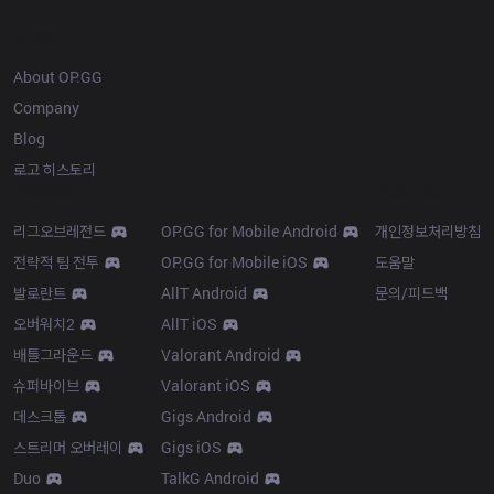
OP.GG
About OP.GG
Company
Blog
로고 히스토리
Products
Resources
리그오브레전드
OP.GG for Mobile Android
개인정보처리방침
전략적 팀 전투
OP.GG for Mobile iOS
도움말
발로란트
AllT Android
문의/피드백
오버워치2
AllT iOS
배틀그라운드
Valorant Android
슈퍼바이브
Valorant iOS
데스크톱
Gigs Android
스트리머 오버레이
Gigs iOS
Duo
TalkG Android