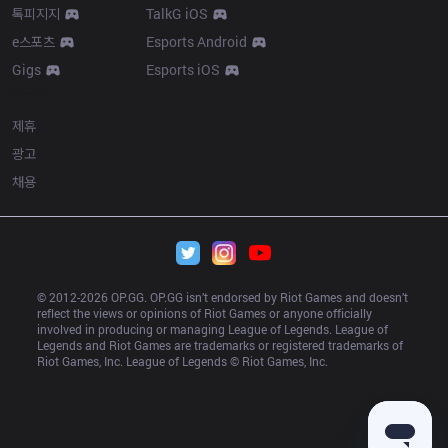
톡피지지
TalkG iOS
e스포츠
Esports Android
Gigs
Esports iOS
More
제휴
광고
채용
© 2012-
2026
 OP.GG. OP.GG isn’t endorsed by Riot Games and doesn’t 
reflect the views or opinions of Riot Games or anyone officially 
involved in producing or managing League of Legends. League of 
Legends and Riot Games are trademarks or registered trademarks of 
Riot Games, Inc. League of Legends © Riot Games, Inc.