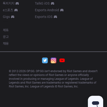
톡피지지
TalkG iOS
e스포츠
Esports Android
Gigs
Esports iOS
More
제휴
광고
채용
© 2012-
2026
 OP.GG. OP.GG isn’t endorsed by Riot Games and doesn’t 
reflect the views or opinions of Riot Games or anyone officially 
involved in producing or managing League of Legends. League of 
Legends and Riot Games are trademarks or registered trademarks of 
Riot Games, Inc. League of Legends © Riot Games, Inc.