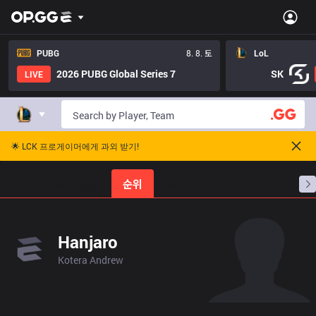
PUBG
8. 8. 토
LoL
2026 PUBG Global Series 7
SK
LIVE
🌟 LCK 프로게이머에게 과외 받기!
홈
경기 일정
순위
통계
승부 예측
프로빌
Hanjaro
Kotera Andrew