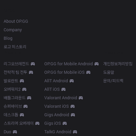
OP.GG
About OP.GG
Company
Blog
로고 히스토리
Products
Resources
리그오브레전드
OP.GG for Mobile Android
개인정보처리방침
전략적 팀 전투
OP.GG for Mobile iOS
도움말
발로란트
AllT Android
문의/피드백
오버워치2
AllT iOS
배틀그라운드
Valorant Android
슈퍼바이브
Valorant iOS
데스크톱
Gigs Android
스트리머 오버레이
Gigs iOS
Duo
TalkG Android