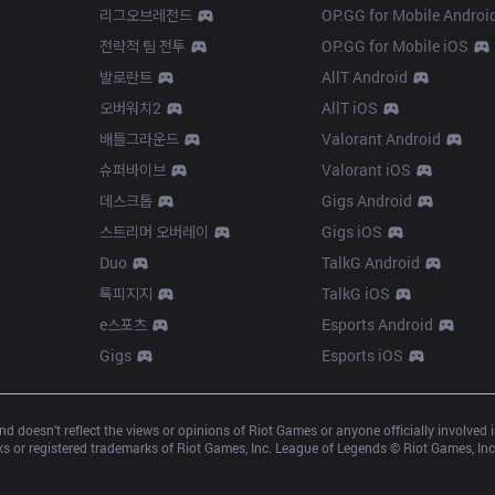
리그오브레전드
OP.GG for Mobile Androi
전략적 팀 전투
OP.GG for Mobile iOS
발로란트
AllT Android
오버워치2
AllT iOS
배틀그라운드
Valorant Android
슈퍼바이브
Valorant iOS
데스크톱
Gigs Android
스트리머 오버레이
Gigs iOS
Duo
TalkG Android
톡피지지
TalkG iOS
e스포츠
Esports Android
Gigs
Esports iOS
d doesn’t reflect the views or opinions of Riot Games or anyone officially involved
 or registered trademarks of Riot Games, Inc. League of Legends © Riot Games, Inc