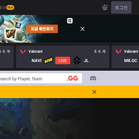
KO
레이
로그인
New
8. 6. 목
Valorant
8. 6. 목
Valorant
NAVI
JL
M8.GC
LIVE