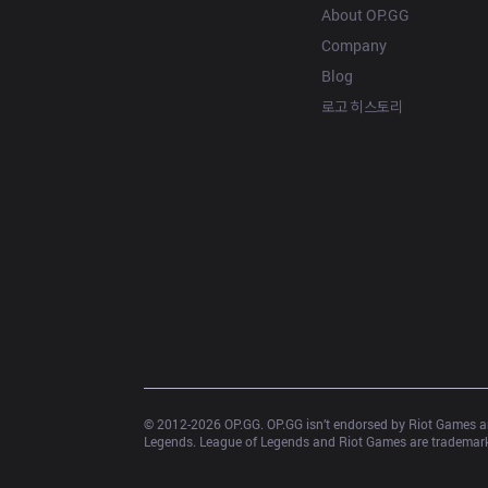
About OP.GG
Company
Blog
로고 히스토리
© 2012-
2026
 OP.GG. OP.GG isn’t endorsed by Riot Games an
Legends. League of Legends and Riot Games are trademarks