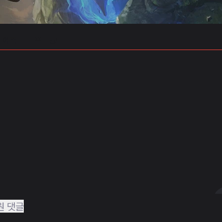
 예측
프로빌드
원 댓글