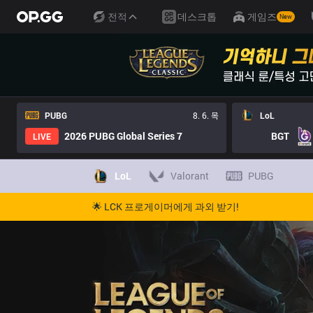
전적
데스크톱
게임즈
New
PUBG
8. 6. 목
LoL
2026 PUBG Global Series 7
BGT
LIVE
LoL
Valorant
PUBG
🌟 LCK 프로게이머에게 과외 받기!