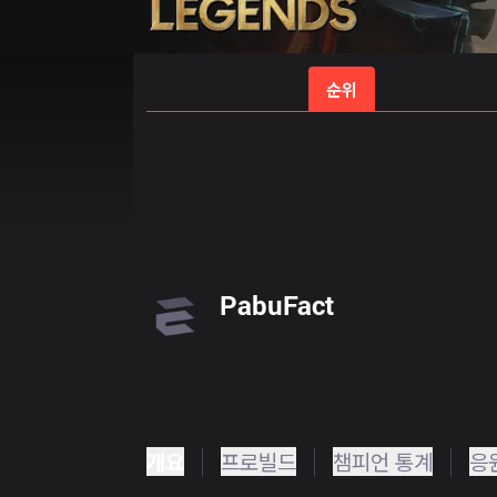
홈
경기 일정
순위
통계
승부
PabuFact
개요
프로빌드
챔피언 통계
응