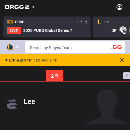
PUBG
8. 6. 목
LoL
2026 PUBG Global Series 7
DP
LIVE
🌟 LCK 프로게이머에게 과외 받기!
홈
경기 일정
순위
통계
승부 예측
프로빌
Lee