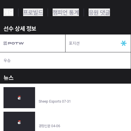
개요
프로빌드
챔피언 통계
응원 댓글
선수 상세 정보
포지션
우승
N/A
뉴스
League of Legends Classic Tier List (based on early data
leak) - Sheep Esports
Sheep Esports 07-31
This fall, a commemorative stamp featuring ‘Faker’ Lee
Sang-hyeok will be issued…the first for an e-sports player
- 경향신문
경향신문 04-06