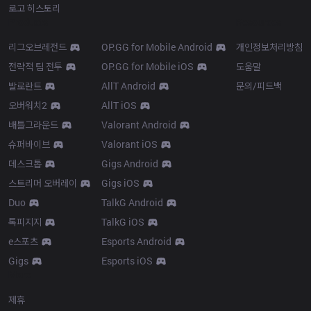
로고 히스토리
Products
Resources
리그오브레전드
OP.GG for Mobile Android
개인정보처리방침
전략적 팀 전투
OP.GG for Mobile iOS
도움말
발로란트
AllT Android
문의/피드백
오버워치2
AllT iOS
배틀그라운드
Valorant Android
슈퍼바이브
Valorant iOS
데스크톱
Gigs Android
스트리머 오버레이
Gigs iOS
Duo
TalkG Android
톡피지지
TalkG iOS
e스포츠
Esports Android
Gigs
Esports iOS
More
제휴