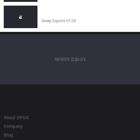
Gumayusi shares his thoughts and frustration about the
current meta - Sheep Esports
Sheep Esports 07-29
데이터가 없습니다
OP.GG
About OP.GG
Company
Blog