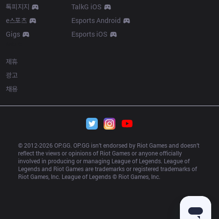
톡피지지
TalkG iOS
e스포츠
Esports Android
Gigs
Esports iOS
More
제휴
광고
채용
© 2012-
2026
 OP.GG. OP.GG isn’t endorsed by Riot Games and doesn’t 
reflect the views or opinions of Riot Games or anyone officially 
involved in producing or managing League of Legends. League of 
Legends and Riot Games are trademarks or registered trademarks of 
Riot Games, Inc. League of Legends © Riot Games, Inc.