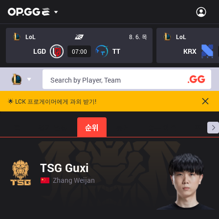
LoL
8. 6. 목
LoL
LGD
TT
KRX
07:00
🌟 LCK 프로게이머에게 과외 받기!
홈
경기 일정
순위
통계
승부 예측
프로빌
TSG Guxi
Zhang Weijan