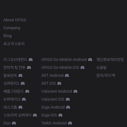
OP.GG
About OP.GG
Company
Blog
로고 히스토리
Products
Resources
리그오브레전드
OP.GG for Mobile Android
개인정보처리방침
전략적 팀 전투
OP.GG for Mobile iOS
도움말
발로란트
AllT Android
문의/피드백
오버워치2
AllT iOS
배틀그라운드
Valorant Android
슈퍼바이브
Valorant iOS
데스크톱
Gigs Android
스트리머 오버레이
Gigs iOS
Duo
TalkG Android