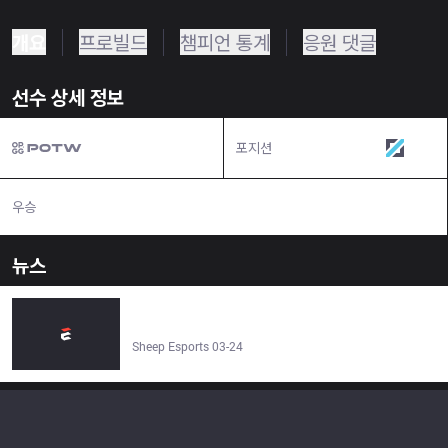
개요
프로빌드
챔피언 통계
응원 댓글
선수 상세 정보
포지션
미드
우승
N/A
뉴스
CITA Kaizen vs EXILE esports 3–2 | Hitpoint 2026 -
Sheep Esports
Sheep Esports 03-24