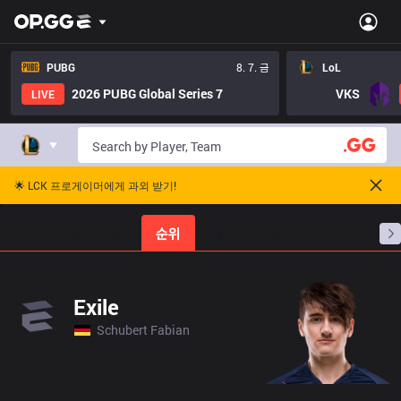
PUBG
8. 7. 금
LoL
2026 PUBG Global Series 7
VKS
LIVE
🌟 LCK 프로게이머에게 과외 받기!
홈
경기 일정
순위
통계
승부 예측
프로빌
Exile
Schubert Fabian