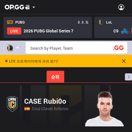
PUBG
8. 8. 토
LoL
2026 PUBG Global Series 7
C9
LIVE
🌟 LCK 프로게이머에게 과외 받기!
홈
경기 일정
순위
통계
승부 예측
프로빌
CASE Rubi0o
Cruz Clavel Antonio