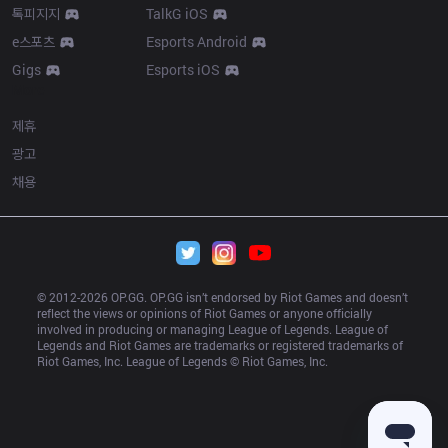
톡피지지
TalkG iOS
e스포츠
Esports Android
Gigs
Esports iOS
More
제휴
광고
채용
© 2012-
2026
 OP.GG. OP.GG isn’t endorsed by Riot Games and doesn’t 
reflect the views or opinions of Riot Games or anyone officially 
involved in producing or managing League of Legends. League of 
Legends and Riot Games are trademarks or registered trademarks of 
Riot Games, Inc. League of Legends © Riot Games, Inc.