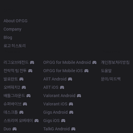
OP.GG
About OP.GG
Company
Blog
로고 히스토리
Products
Resources
리그오브레전드
OP.GG for Mobile Android
개인정보처리방침
전략적 팀 전투
OP.GG for Mobile iOS
도움말
발로란트
AllT Android
문의/피드백
오버워치2
AllT iOS
배틀그라운드
Valorant Android
슈퍼바이브
Valorant iOS
데스크톱
Gigs Android
스트리머 오버레이
Gigs iOS
Duo
TalkG Android