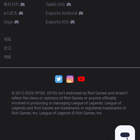
톡피지지
TalkG iOS
e스포츠
Esports Android
Gigs
Esports iOS
More
제휴
광고
채용
© 2012-
2026
 OP.GG. OP.GG isn’t endorsed by Riot Games and doesn’t 
reflect the views or opinions of Riot Games or anyone officially 
involved in producing or managing League of Legends. League of 
Legends and Riot Games are trademarks or registered trademarks of 
Riot Games, Inc. League of Legends © Riot Games, Inc.