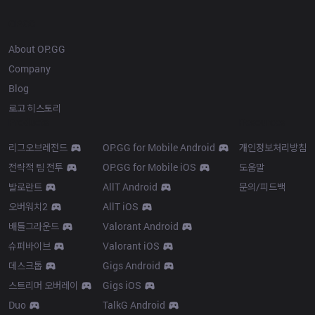
OP.GG
About OP.GG
Company
Blog
로고 히스토리
Products
Resources
리그오브레전드
OP.GG for Mobile Android
개인정보처리방침
전략적 팀 전투
OP.GG for Mobile iOS
도움말
발로란트
AllT Android
문의/피드백
오버워치2
AllT iOS
배틀그라운드
Valorant Android
슈퍼바이브
Valorant iOS
데스크톱
Gigs Android
스트리머 오버레이
Gigs iOS
Duo
TalkG Android