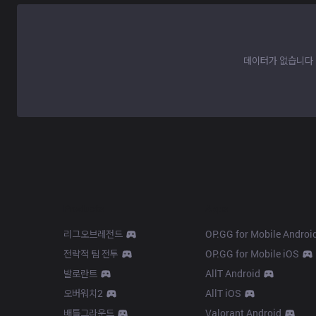
데이터가 없습니다
Products
Apps
리그오브레전드
OP.GG for Mobile Androi
전략적 팀 전투
OP.GG for Mobile iOS
발로란트
AllT Android
오버워치2
AllT iOS
배틀그라운드
Valorant Android