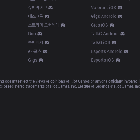
슈퍼바이브
Valorant iOS
데스크톱
Gigs Android
스트리머 오버레이
Gigs iOS
Duo
TalkG Android
톡피지지
TalkG iOS
e스포츠
Esports Android
Gigs
Esports iOS
d doesn’t reflect the views or opinions of Riot Games or anyone officially involved
 or registered trademarks of Riot Games, Inc. League of Legends © Riot Games, Inc