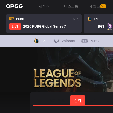
전적
데스크톱
게임즈
New
PUBG
8. 6. 목
LoL
2026 PUBG Global Series 7
BGT
LIVE
LoL
Valorant
PUBG
홈
경기 일정
순위
통계
승부