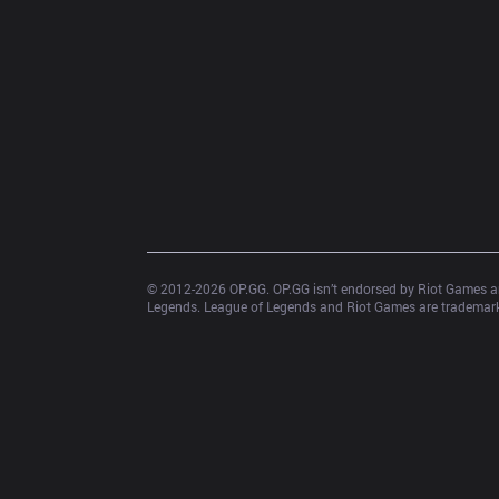
© 2012-
2026
 OP.GG. OP.GG isn’t endorsed by Riot Games an
Legends. League of Legends and Riot Games are trademarks