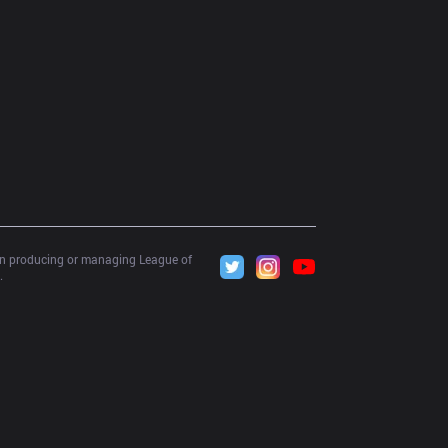
 in producing or managing League of 
.