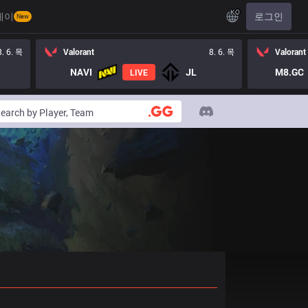
KO
레이
로그인
New
8. 6. 목
Valorant
8. 6. 목
Valorant
NAVI
JL
M8.GC
LIVE