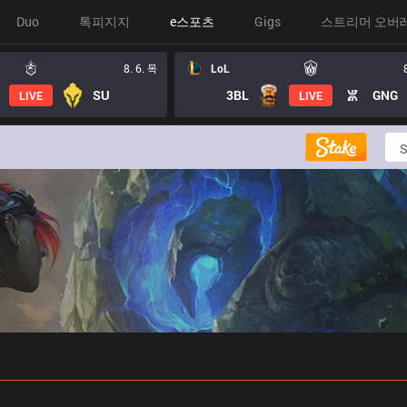
Duo
톡피지지
e스포츠
Gigs
스트리머 오버
8. 6. 목
LoL
SU
3BL
GNG
LIVE
LIVE
 예측
프로빌드