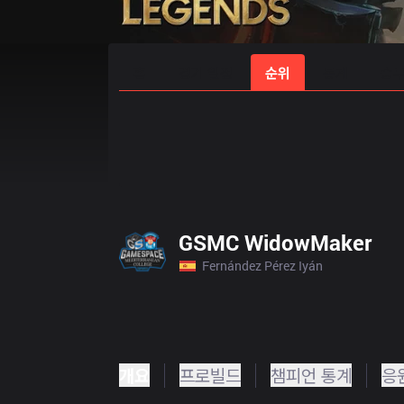
홈
경기 일정
순위
통계
승부
GSMC WidowMaker
Fernández Pérez Iyán
개요
프로빌드
챔피언 통계
응