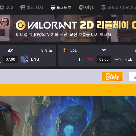
Duo
톡피지지
e스포츠
Gigs
스트리머 오버
8. 8. 토
LoL
LNG
T1
HLE
07:00
08:00