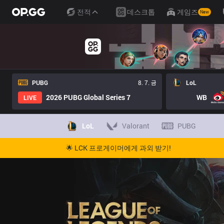
전적
데스크톱
게임즈
New
PUBG
8. 7. 금
LoL
2026 PUBG Global Series 7
WB
LIVE
LoL
Valorant
PUBG
🌟 LCK 프로게이머에게 과외 받기!