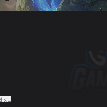
 예측
프로빌드
원 댓글