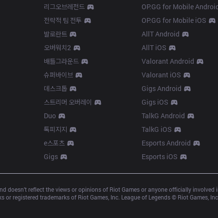
리그오브레전드
OP.GG for Mobile Androi
전략적 팀 전투
OP.GG for Mobile iOS
발로란트
AllT Android
오버워치2
AllT iOS
배틀그라운드
Valorant Android
슈퍼바이브
Valorant iOS
데스크톱
Gigs Android
스트리머 오버레이
Gigs iOS
Duo
TalkG Android
톡피지지
TalkG iOS
e스포츠
Esports Android
Gigs
Esports iOS
d doesn’t reflect the views or opinions of Riot Games or anyone officially involved
 or registered trademarks of Riot Games, Inc. League of Legends © Riot Games, Inc