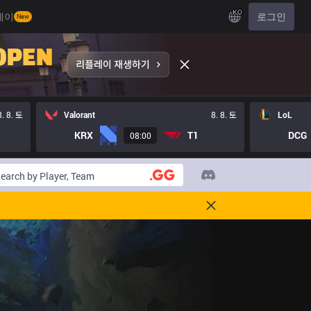
KO
레이
로그인
New
8. 8. 토
Valorant
8. 8. 토
LoL
KRX
T1
DCG
08:00