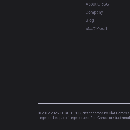
About OP.GG
Company
Blog
로고 히스토리
© 2012-
2026
 OP.GG. OP.GG isn’t endorsed by Riot Games an
Legends. League of Legends and Riot Games are trademarks