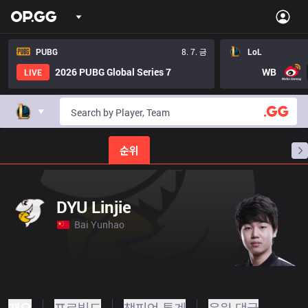
PUBG
8. 7. 금
LoL
2026 PUBG Global Series 7
WB
LIVE
홈
경기 일정
순위
통계
승부 예측
프로빌
DYU Linjie
Bai Yunhao