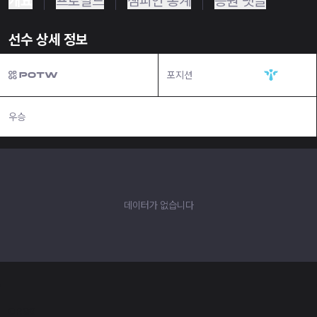
개요
프로빌드
챔피언 통계
응원 댓글
선수 상세 정보
포지션
서포터
우승
N/A
데이터가 없습니다
OP.GG