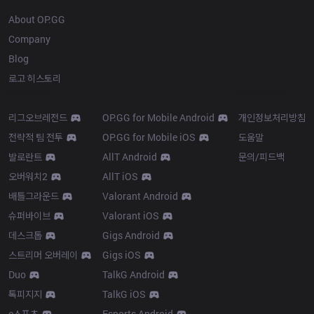
About OP.GG
Company
Blog
로고 히스토리
Products
Resources
리그오브레전드
OP.GG for Mobile Android
개인정보처리방침
전략적 팀 전투
OP.GG for Mobile iOS
도움말
발로란트
AllT Android
문의/피드백
오버워치2
AllT iOS
배틀그라운드
Valorant Android
슈퍼바이브
Valorant iOS
데스크톱
Gigs Android
스트리머 오버레이
Gigs iOS
Duo
TalkG Android
톡피지지
TalkG iOS
e스포츠
Esports Android